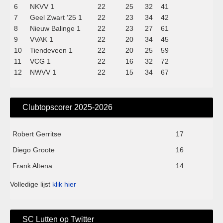
6
NKVV 1
22
25
32
41
7
Geel Zwart '25 1
22
23
34
42
8
Nieuw Balinge 1
22
23
27
61
9
VVAK 1
22
20
34
45
10
Tiendeveen 1
22
20
25
59
11
VCG 1
22
16
32
72
12
NWVV 1
22
15
34
67
Clubtopscorer 2025-2026
Robert Gerritse
17
Diego Groote
16
Frank Altena
14
Volledige lijst
klik hier
SC Lutten op Twitter