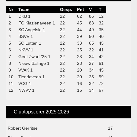
Nr
Team
Gesp.
Pnt
V
T
1
DKB 1
22
62
86
12
2
FC Klazienaveen 1
22
45
83
32
3
SC Angelslo 1
22
44
49
35
4
BSVV 1
22
39
50
40
5
SC Lutten 1
22
33
65
45
6
NKVV 1
22
25
32
41
7
Geel Zwart '25 1
22
23
34
42
8
Nieuw Balinge 1
22
23
27
61
9
VVAK 1
22
20
34
45
10
Tiendeveen 1
22
20
25
59
11
VCG 1
22
16
32
72
12
NWVV 1
22
15
34
67
Clubtopscorer 2025-2026
Robert Gerritse
17