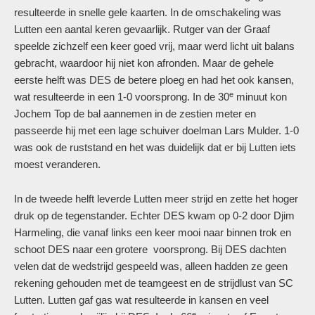
resulteerde in snelle gele kaarten. In de omschakeling was
Lutten een aantal keren gevaarlijk. Rutger van der Graaf
speelde zichzelf een keer goed vrij, maar werd licht uit balans
gebracht, waardoor hij niet kon afronden. Maar de gehele
eerste helft was DES de betere ploeg en had het ook kansen,
e
wat resulteerde in een 1-0 voorsprong. In de 30
minuut kon
Jochem Top de bal aannemen in de zestien meter en
passeerde hij met een lage schuiver doelman Lars Mulder. 1-0
was ook de ruststand en het was duidelijk dat er bij Lutten iets
moest veranderen.
In de tweede helft leverde Lutten meer strijd en zette het hoger
druk op de tegenstander. Echter DES kwam op 0-2 door Djim
Harmeling, die vanaf links een keer mooi naar binnen trok en
schoot DES naar een grotere voorsprong. Bij DES dachten
velen dat de wedstrijd gespeeld was, alleen hadden ze geen
rekening gehouden met de teamgeest en de strijdlust van SC
Lutten. Lutten gaf gas wat resulteerde in kansen en veel
e