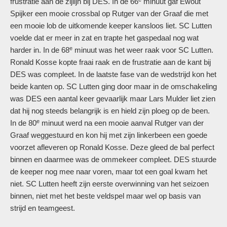
frustratie aan de zijlijn bij DES. In de 66
minuut gaf Ewout
Spijker een mooie crossbal op Rutger van der Graaf die met
een mooie lob de uitkomende keeper kansloos liet. SC Lutten
voelde dat er meer in zat en trapte het gaspedaal nog wat
e
harder in. In de 68
minuut was het weer raak voor SC Lutten.
Ronald Kosse kopte fraai raak en de frustratie aan de kant bij
DES was compleet. In de laatste fase van de wedstrijd kon het
beide kanten op. SC Lutten ging door maar in de omschakeling
was DES een aantal keer gevaarlijk maar Lars Mulder liet zien
dat hij nog steeds belangrijk is en hield zijn ploeg op de been.
e
In de 80
minuut werd na een mooie aanval Rutger van der
Graaf weggestuurd en kon hij met zijn linkerbeen een goede
voorzet afleveren op Ronald Kosse. Deze gleed de bal perfect
binnen en daarmee was de ommekeer compleet. DES stuurde
de keeper nog mee naar voren, maar tot een goal kwam het
niet. SC Lutten heeft zijn eerste overwinning van het seizoen
binnen, niet met het beste veldspel maar wel op basis van
strijd en teamgeest.