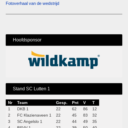
Fotoverhaal van de wedstrijd
Hoofdsponsor
Stand SC Lutten 1
Nr
Team
Gesp.
Pnt
V
T
1
DKB 1
22
62
86
12
2
FC Klazienaveen 1
22
45
83
32
3
SC Angelslo 1
22
44
49
35
4
BSVV 1
22
39
50
40