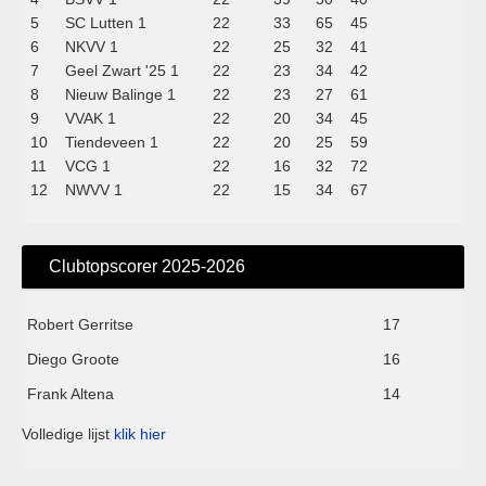
5
SC Lutten 1
22
33
65
45
6
NKVV 1
22
25
32
41
7
Geel Zwart '25 1
22
23
34
42
8
Nieuw Balinge 1
22
23
27
61
9
VVAK 1
22
20
34
45
10
Tiendeveen 1
22
20
25
59
11
VCG 1
22
16
32
72
12
NWVV 1
22
15
34
67
Clubtopscorer 2025-2026
Robert Gerritse
17
Diego Groote
16
Frank Altena
14
Volledige lijst
klik hier