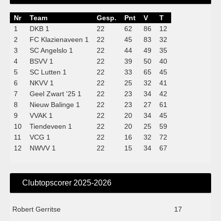
Nr
Team
Gesp.
Pnt
V
T
1
DKB 1
22
62
86
12
2
FC Klazienaveen 1
22
45
83
32
3
SC Angelslo 1
22
44
49
35
4
BSVV 1
22
39
50
40
5
SC Lutten 1
22
33
65
45
6
NKVV 1
22
25
32
41
7
Geel Zwart '25 1
22
23
34
42
8
Nieuw Balinge 1
22
23
27
61
9
VVAK 1
22
20
34
45
10
Tiendeveen 1
22
20
25
59
11
VCG 1
22
16
32
72
12
NWVV 1
22
15
34
67
Clubtopscorer 2025-2026
Robert Gerritse
17