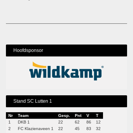
Hoofdsponsor
Stand SC Lutten 1
Nr
Team
Gesp.
Pnt
V
T
1
DKB 1
22
62
86
12
2
FC Klazienaveen 1
22
45
83
32