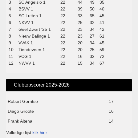
3
SC Angelslo 1
22
44
49
35
4
BSVV 1
22
39
50
40
5
SC Lutten 1
22
33
65
45
6
NKVV 1
22
25
32
41
7
Geel Zwart '25 1
22
23
34
42
8
Nieuw Balinge 1
22
23
27
61
9
VVAK 1
22
20
34
45
10
Tiendeveen 1
22
20
25
59
11
VCG 1
22
16
32
72
12
NWVV 1
22
15
34
67
Clubtopscorer 2025-2026
Robert Gerritse
17
Diego Groote
16
Frank Altena
14
Volledige lijst
klik hier