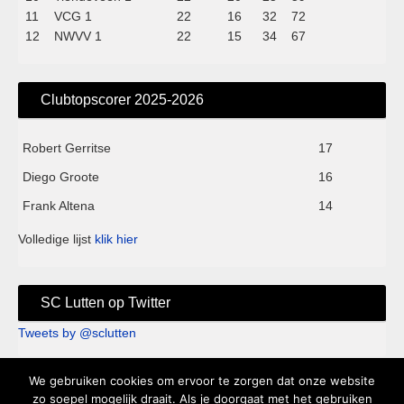
11
VCG 1
22
16
32
72
12
NWVV 1
22
15
34
67
Clubtopscorer 2025-2026
Robert Gerritse
17
Diego Groote
16
Frank Altena
14
Volledige lijst
klik hier
SC Lutten op Twitter
Tweets by @sclutten
We gebruiken cookies om ervoor te zorgen dat onze website
Sc Lutten - Sportpark de Kei - Knappersveldweg 1B - 7776 PA
zo soepel mogelijk draait. Als je doorgaat met het gebruiken