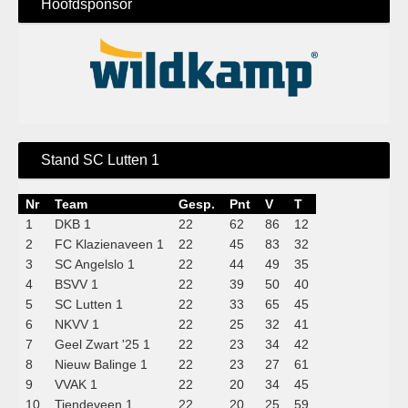
Hoofdsponsor
Stand SC Lutten 1
Nr
Team
Gesp.
Pnt
V
T
1
DKB 1
22
62
86
12
2
FC Klazienaveen 1
22
45
83
32
3
SC Angelslo 1
22
44
49
35
4
BSVV 1
22
39
50
40
5
SC Lutten 1
22
33
65
45
6
NKVV 1
22
25
32
41
7
Geel Zwart '25 1
22
23
34
42
8
Nieuw Balinge 1
22
23
27
61
9
VVAK 1
22
20
34
45
10
Tiendeveen 1
22
20
25
59