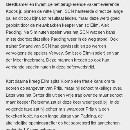
kleedkamer en kwam de net terugkerende vakantievierende
Koops jr. binnen de witte lijnen. SCN hanteerde direct de lange
bal en dit zou bijna tot resultaat leiden, maar deze werd goed
geblokt door de nieuwbakken keeper van sc Elim, Alex
Padding. Na 5 minuten spelen was het SCN wat een kans
miste doordat diezelfde Padding weer in de weg stond. Ook
trainer Smand van SCN had gewisseld en zo werden
vervolgens de spelers Verwey, Smit (ex-Elim-speler) en van
der Meer ingebracht. Deze mannen kregen zo ook hun
verdiende speelminuten in deze oefenwedstrijd.
Kort daarna kreeg Elim spits Klomp een fraaie kans om te
scoren op aangeven van Prijs, maar hij schoot rakelings over.
Later was het Gritter die uit een vrije trap over de muur schoot,
maar keeper Reitsema zat er deze keer weer goed bij. In de
volgende fase zat hij echter mis waardoor Prijs via een
bekeken lobje, na een lange uittrap van Padding, de
uiteindelijke openingstreffer op het scorebord liet aantekenen
zodat de 1-0 was geboren.