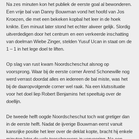
Na zes minuten kon het publiek de eerste goal al bewonderen.
Een vrije bal van Danny Bouwman vond het hoofd van Jos
Kroezen, die met een bekeken kopbal het leer in de hoek
knikte. Een minuut later stond het echter alweer gelijk. Slordig
uitverdedigen door het centrum en een verkeerde inschatting
van doelman Wiebe Zinger, stelden Yusuf Ucan in staat om de
1 – 1 in het lege doel te liften.
Op slag van rust kwam Noordscheschut alsnog op
voorsprong. Waar bij de eerste corner Arend Schonewille nog
werd verrast doordat alles en iedereen de bal miste, was het
bij de daaropvolgende corner wel raak. Na een klutssituatie
voor het doel liep Robert Benjamins het speeltuig over de
doellijn.
De tweede helft oogde Noordscheschut toch wat gretiger dan
in de eerste helft. Nadat de ijverige Bouwman eerst vanuit
kansrijke positie het leer over de deklat kopte, bracht hij enkele
minuten later de vele toeschouwers in vervoering. Na een