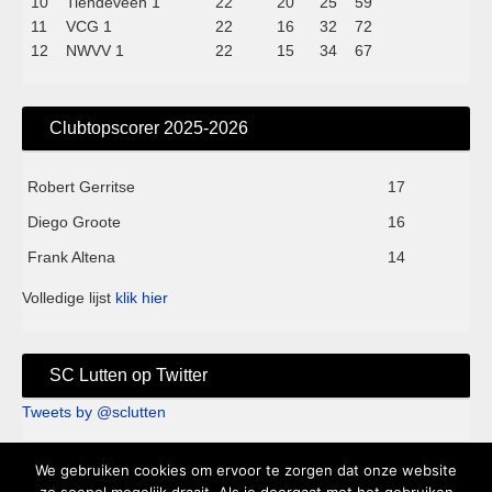
10
Tiendeveen 1
22
20
25
59
11
VCG 1
22
16
32
72
12
NWVV 1
22
15
34
67
Clubtopscorer 2025-2026
Robert Gerritse
17
Diego Groote
16
Frank Altena
14
Volledige lijst
klik hier
SC Lutten op Twitter
Tweets by @sclutten
We gebruiken cookies om ervoor te zorgen dat onze website
Sc Lutten - Sportpark de Kei - Knappersveldweg 1B - 7776 PA