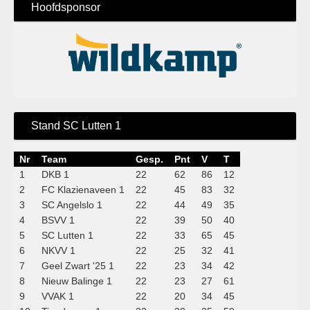
Hoofdsponsor
Stand SC Lutten 1
Nr
Team
Gesp.
Pnt
V
T
1
DKB 1
22
62
86
12
2
FC Klazienaveen 1
22
45
83
32
3
SC Angelslo 1
22
44
49
35
4
BSVV 1
22
39
50
40
5
SC Lutten 1
22
33
65
45
6
NKVV 1
22
25
32
41
7
Geel Zwart '25 1
22
23
34
42
8
Nieuw Balinge 1
22
23
27
61
9
VVAK 1
22
20
34
45