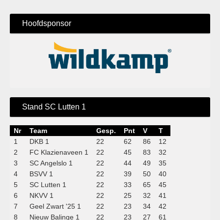
Hoofdsponsor
Stand SC Lutten 1
Nr
Team
Gesp.
Pnt
V
T
1
DKB 1
22
62
86
12
2
FC Klazienaveen 1
22
45
83
32
3
SC Angelslo 1
22
44
49
35
4
BSVV 1
22
39
50
40
5
SC Lutten 1
22
33
65
45
6
NKVV 1
22
25
32
41
7
Geel Zwart '25 1
22
23
34
42
8
Nieuw Balinge 1
22
23
27
61