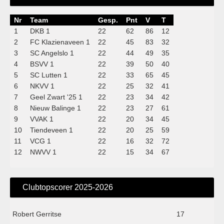
Nr
Team
Gesp.
Pnt
V
T
1
DKB 1
22
62
86
12
2
FC Klazienaveen 1
22
45
83
32
3
SC Angelslo 1
22
44
49
35
4
BSVV 1
22
39
50
40
5
SC Lutten 1
22
33
65
45
6
NKVV 1
22
25
32
41
7
Geel Zwart '25 1
22
23
34
42
8
Nieuw Balinge 1
22
23
27
61
9
VVAK 1
22
20
34
45
10
Tiendeveen 1
22
20
25
59
11
VCG 1
22
16
32
72
12
NWVV 1
22
15
34
67
Clubtopscorer 2025-2026
Robert Gerritse
17