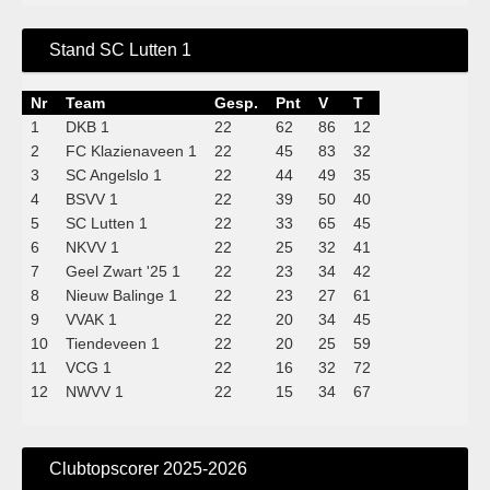
Stand SC Lutten 1
Nr
Team
Gesp.
Pnt
V
T
1
DKB 1
22
62
86
12
2
FC Klazienaveen 1
22
45
83
32
3
SC Angelslo 1
22
44
49
35
4
BSVV 1
22
39
50
40
5
SC Lutten 1
22
33
65
45
6
NKVV 1
22
25
32
41
7
Geel Zwart '25 1
22
23
34
42
8
Nieuw Balinge 1
22
23
27
61
9
VVAK 1
22
20
34
45
10
Tiendeveen 1
22
20
25
59
11
VCG 1
22
16
32
72
12
NWVV 1
22
15
34
67
Clubtopscorer 2025-2026