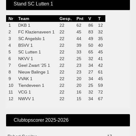
Stand SC Lutten 1
Nr
Team
Gesp.
Pnt
V
T
1
DKB 1
22
62
86
12
2
FC Klazienaveen 1
22
45
83
32
3
SC Angelslo 1
22
44
49
35
4
BSVV 1
22
39
50
40
5
SC Lutten 1
22
33
65
45
6
NKVV 1
22
25
32
41
7
Geel Zwart '25 1
22
23
34
42
8
Nieuw Balinge 1
22
23
27
61
9
VVAK 1
22
20
34
45
10
Tiendeveen 1
22
20
25
59
11
VCG 1
22
16
32
72
12
NWVV 1
22
15
34
67
Clubtopscorer 2025-2026