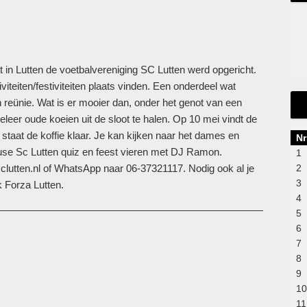
at in Lutten de voetbalvereniging SC Lutten werd opgericht.
iviteiten/festiviteiten plaats vinden. Een onderdeel wat
en reünie. Wat is er mooier dan, onder het genot van een
eer oude koeien uit de sloot te halen. Op 10 mei vindt de
r staat de koffie klaar. Je kan kijken naar het dames en
Nr
use Sc Lutten quiz en feest vieren met DJ Ramon.
1
lutten.nl of WhatsApp naar 06-37321117. Nodig ook al je
2
3
k Forza Lutten.
4
5
6
7
8
9
10
11