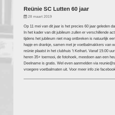
Reünie SC Lutten 60 jaar
28 maart 2019
Op 11 mei van dit jaar is het precies 60 jaar geleden d
In het kader van dit jubileum zullen er verschillende act
tijdens het jubileum niet mag ontbreken is natuurlijk e
hapje en drankje, samen met je voetbalmakkers van wel
reünie plaatst in het clubhuis ’t Keihart. Vanaf 19.00 uu
heren 35+ toernooi, de fotohoek, meedoen aan een he
Deelname is gratis. Wel even aanmelden via reunie@sc
vroegere voetbalmaten uit. Voor meer info zie faceboo