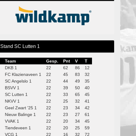
Stand SC Lutten 1
Team
Gesp.
Pnt
V
T
DKB 1
22
62
86
12
FC Klazienaveen 1
22
45
83
32
SC Angelslo 1
22
44
49
35
BSVV 1
22
39
50
40
SC Lutten 1
22
33
65
45
NKVV 1
22
25
32
41
Geel Zwart '25 1
22
23
34
42
Nieuw Balinge 1
22
23
27
61
VVAK 1
22
20
34
45
Tiendeveen 1
22
20
25
59
VCG 1
22
16
32
72