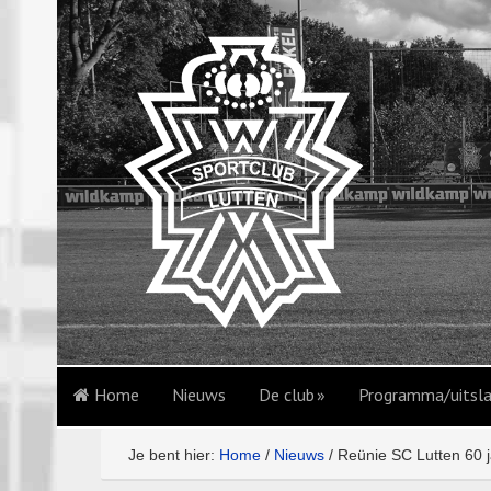
Home
Nieuws
De club
Programma/uitsl
Je bent hier:
Home
/
Nieuws
/
Reünie SC Lutten 60 j