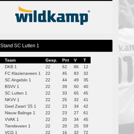
Stand SC Lutten 1
Team
Gesp.
Pnt
V
T
DKB 1
22
62
86
12
FC Klazienaveen 1
22
45
83
32
SC Angelslo 1
22
44
49
35
BSVV 1
22
39
50
40
SC Lutten 1
22
33
65
45
NKVV 1
22
25
32
41
Geel Zwart '25 1
22
23
34
42
Nieuw Balinge 1
22
23
27
61
VVAK 1
22
20
34
45
Tiendeveen 1
22
20
25
59
VCG 1
22
16
32
72