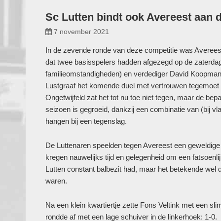
Sc Lutten bindt ook Avereest aan 
7 november 2021
In de zevende ronde van deze competitie was Avereest
dat twee basisspelers hadden afgezegd op de zaterda
familieomstandigheden) en verdediger David Koopman 
Lustgraaf het komende duel met vertrouwen tegemoet z
Ongetwijfeld zat het tot nu toe niet tegen, maar de bepal
seizoen is gegroeid, dankzij een combinatie van (bij v
hangen bij een tegenslag.
De Luttenaren speelden tegen Avereest een geweldige ee
kregen nauwelijks tijd en gelegenheid om een fatsoenli
Lutten constant balbezit had, maar het betekende wel d
waren.
Na een klein kwartiertje zette Fons Veltink met een sl
rondde af met een lage schuiver in de linkerhoek: 1-0.