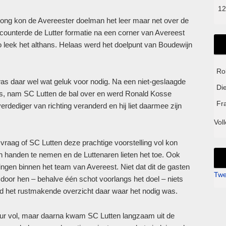
12
ong kon de Avereester doelman het leer maar net over de
 counterde de Lutter formatie na een corner van Avereest
o leek het althans. Helaas werd het doelpunt van Boudewijn
Ro
 was daar wel wat geluk voor nodig. Na een niet-geslaagde
Di
ers, nam SC Lutten de bal over en werd Ronald Kosse
Fr
erdediger van richting veranderd en hij liet daarmee zijn
Voll
vraag of SC Lutten deze prachtige voorstelling vol kon
in handen te nemen en de Luttenaren lieten het toe. Ook
ingen binnen het team van Avereest. Niet dat dit de gasten
Twe
 door hen – behalve één schot voorlangs het doel – niets
d het rustmakende overzicht daar waar het nodig was.
f uur vol, maar daarna kwam SC Lutten langzaam uit de