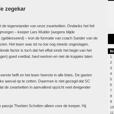
de zegekar
 de tegenstander van onze zwartwitten. Ondanks het feit
gmorgen – keeper Lars Mulder (wegens blijde
(geblesseerd) – kon de formatie van coach Sander van de
ien. Het team was tot nu toe nog steeds ongeslagen.
ende factor is toch dat het elftal sinds het begin van het
Nr
lagen) goed voetbal, hard werken en niet de koppies laten
1
2
3
4
rste helft en het team heerste in alle linies. De gasten
5
jke aanval op te zetten. Daarmee is niet gezegd dat SC
6
at de zwartwitten in aanvallend opzicht veel dreigender
7
8
9
im passje Thorben Scholten alleen voor de keeper. Hij
10
11