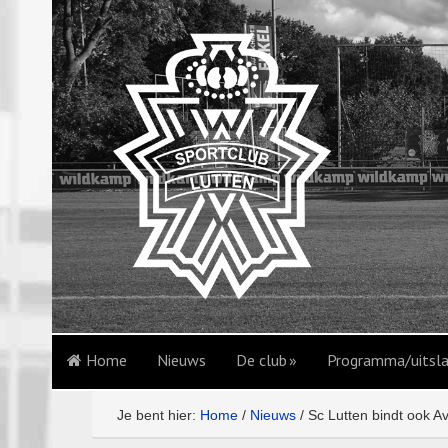
Home
Nieuws
De club
Programma/uitsl
Je bent hier:
Home
/
Nieuws
/
Sc Lutten bindt ook A