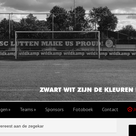
agen
Teams
Sponsors
Fotoboek
Contact
J
vereest aan de zegekar