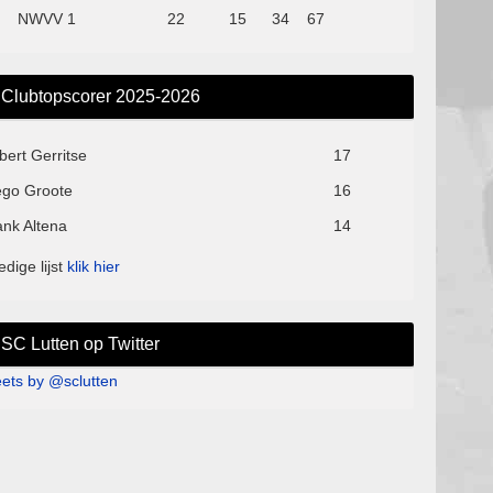
NWVV 1
22
15
34
67
Clubtopscorer 2025-2026
bert Gerritse
17
ego Groote
16
ank Altena
14
edige lijst
klik hier
SC Lutten op Twitter
ets by @sclutten