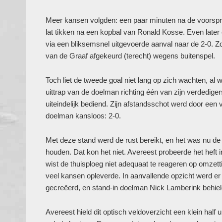
Meer kansen volgden: een paar minuten na de voorspr
lat tikken na een kopbal van Ronald Kosse. Even later
via een bliksemsnel uitgevoerde aanval naar de 2-0. Z
van de Graaf afgekeurd (terecht) wegens buitenspel.
Toch liet de tweede goal niet lang op zich wachten, al
uittrap van de doelman richting één van zijn verdedig
uiteindelijk bediend. Zijn afstandsschot werd door een v
doelman kansloos: 2-0.
Met deze stand werd de rust bereikt, en het was nu de 
houden. Dat kon het niet. Avereest probeerde het heft 
wist de thuisploeg niet adequaat te reageren op omzett
veel kansen opleverde. In aanvallende opzicht werd er
gecreëerd, en stand-in doelman Nick Lamberink behiel
Avereest hield dit optisch veldoverzicht een klein hal