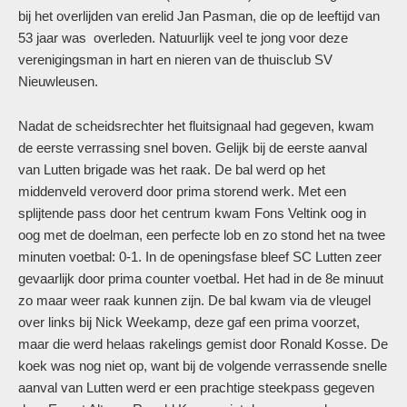
bij het overlijden van erelid Jan Pasman, die op de leeftijd van
53 jaar was overleden. Natuurlijk veel te jong voor deze
verenigingsman in hart en nieren van de thuisclub SV
Nieuwleusen.
Nadat de scheidsrechter het fluitsignaal had gegeven, kwam
de eerste verrassing snel boven. Gelijk bij de eerste aanval
van Lutten brigade was het raak. De bal werd op het
middenveld veroverd door prima storend werk. Met een
splijtende pass door het centrum kwam Fons Veltink oog in
oog met de doelman, een perfecte lob en zo stond het na twee
minuten voetbal: 0-1. In de openingsfase bleef SC Lutten zeer
gevaarlijk door prima counter voetbal. Het had in de 8e minuut
zo maar weer raak kunnen zijn. De bal kwam via de vleugel
over links bij Nick Weekamp, deze gaf een prima voorzet,
maar die werd helaas rakelings gemist door Ronald Kosse. De
koek was nog niet op, want bij de volgende verrassende snelle
aanval van Lutten werd er een prachtige steekpass gegeven