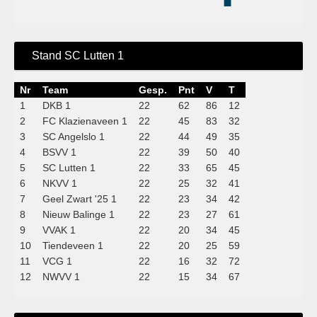
Stand SC Lutten 1
Nr
Team
Gesp.
Pnt
V
T
1
DKB 1
22
62
86
12
2
FC Klazienaveen 1
22
45
83
32
3
SC Angelslo 1
22
44
49
35
4
BSVV 1
22
39
50
40
5
SC Lutten 1
22
33
65
45
6
NKVV 1
22
25
32
41
7
Geel Zwart '25 1
22
23
34
42
8
Nieuw Balinge 1
22
23
27
61
9
VVAK 1
22
20
34
45
10
Tiendeveen 1
22
20
25
59
11
VCG 1
22
16
32
72
12
NWVV 1
22
15
34
67