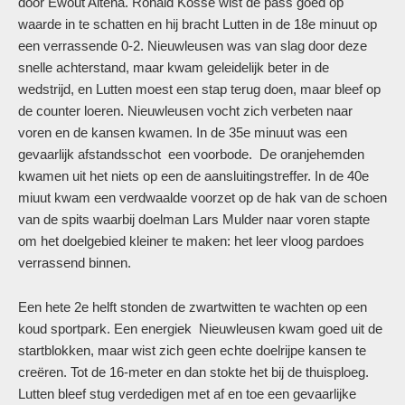
door Ewout Altena. Ronald Kosse wist de pass goed op
waarde in te schatten en hij bracht Lutten in de 18e minuut op
een verrassende 0-2. Nieuwleusen was van slag door deze
snelle achterstand, maar kwam geleidelijk beter in de
wedstrijd, en Lutten moest een stap terug doen, maar bleef op
de counter loeren. Nieuwleusen vocht zich verbeten naar
voren en de kansen kwamen. In de 35e minuut was een
gevaarlijk afstandsschot een voorbode. De oranjehemden
kwamen uit het niets op een de aansluitingstreffer. In de 40e
miuut kwam een verdwaalde voorzet op de hak van de schoen
van de spits waarbij doelman Lars Mulder naar voren stapte
om het doelgebied kleiner te maken: het leer vloog pardoes
verrassend binnen.
Een hete 2e helft stonden de zwartwitten te wachten op een
koud sportpark. Een energiek Nieuwleusen kwam goed uit de
startblokken, maar wist zich geen echte doelrijpe kansen te
creëren. Tot de 16-meter en dan stokte het bij de thuisploeg.
Lutten bleef stug verdedigen met af en toe een gevaarlijke