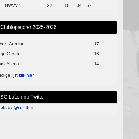
NWVV 1
22
15
34
67
Clubtopscorer 2025-2026
bert Gerritse
17
ego Groote
16
ank Altena
14
edige lijst
klik hier
SC Lutten op Twitter
ets by @sclutten