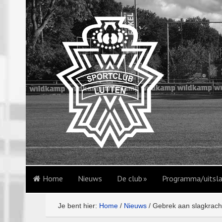
Home
Nieuws
De club
Programma/uitsl
Je bent hier:
Home
/
Nieuws
/
Gebrek aan slagkracht