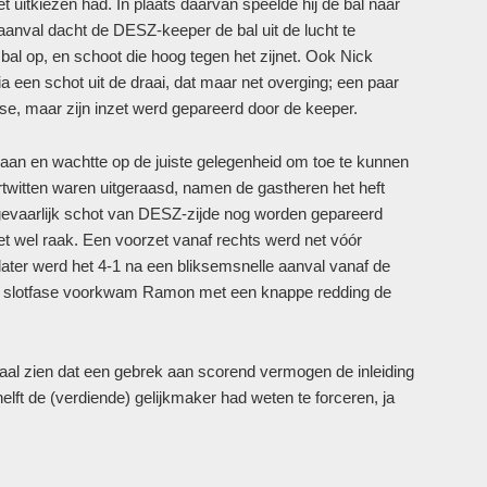
t uitkiezen had. In plaats daarvan speelde hij de bal naar
aanval dacht de DESZ-keeper de bal uit de lucht te
e bal op, en schoot die hoog tegen het zijnet. Ook Nick
 een schot uit de draai, dat maar net overging; een paar
e, maar zijn inzet werd gepareerd door de keeper.
aan en wachtte op de juiste gelegenheid om toe te kunnen
twitten waren uitgeraasd, namen de gastheren het heft
evaarlijk schot van DESZ-zijde nog worden gepareerd
t wel raak. Een voorzet vanaf rechts werd net vóór
later werd het 4-1 na een bliksemsnelle aanval vanaf de
In de slotfase voorkwam Ramon met een knappe redding de
maal zien dat een gebrek aan scorend vermogen de inleiding
lft de (verdiende) gelijkmaker had weten te forceren, ja