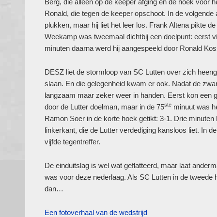
Berg, die alleen op de keeper afging en de hoek voor he
Ronald, die tegen de keeper opschoot. In de volgende 
plukken, maar hij liet het leer los. Frank Altena pikte d
Weekamp was tweemaal dichtbij een doelpunt: eerst via
minuten daarna werd hij aangespeeld door Ronald Koss
DESZ liet de stormloop van SC Lutten over zich heeng
slaan. En die gelegenheid kwam er ook. Nadat de zwar
langzaam maar zeker weer in handen. Eerst kon een g
ste
door de Lutter doelman, maar in de 75
minuut was he
Ramon Soer in de korte hoek getikt: 3-1. Drie minuten 
linkerkant, die de Lutter verdediging kansloos liet. 
vijfde tegentreffer.
De einduitslag is wel wat geflatteerd, maar laat ander
was voor deze nederlaag. Als SC Lutten in de tweede he
dan…
Een fotoverhaal van de wedstrijd