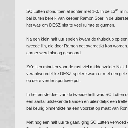
de
SC Lutten stond toen al achter met 1-0. In de 13
minu
bal buiten bereik van keeper Ramon Soer in de uiterste
het was om DESZ niet te veel ruimte te gunnen.
Na een klein half uur spelen kwam de thuisclub op een 
tweede lijn, die door Ramon net overgetikt kon worden.
corner werd alsnog gescoord.
Zo’n tien minuten voor de rust viel middenvelder Nick
verantwoordelijke DESZ-speler kwam er met een gele k
op deze verder sportieve pot.
In het eerste deel van de tweede helft was SC Lutten de
een aantal uitstekende kansen en uiteindelijk één tref
bal keurig binnentikte na een voorzet op maat van Ron
Met nog een half uur te gaan, ging SC Lutten verwoed o