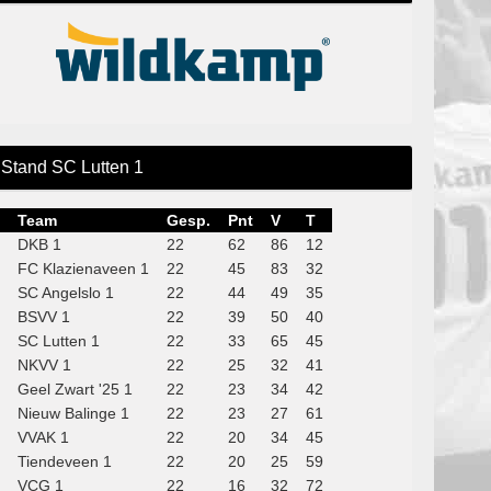
Stand SC Lutten 1
Team
Gesp.
Pnt
V
T
DKB 1
22
62
86
12
FC Klazienaveen 1
22
45
83
32
SC Angelslo 1
22
44
49
35
BSVV 1
22
39
50
40
SC Lutten 1
22
33
65
45
NKVV 1
22
25
32
41
Geel Zwart '25 1
22
23
34
42
Nieuw Balinge 1
22
23
27
61
VVAK 1
22
20
34
45
Tiendeveen 1
22
20
25
59
VCG 1
22
16
32
72