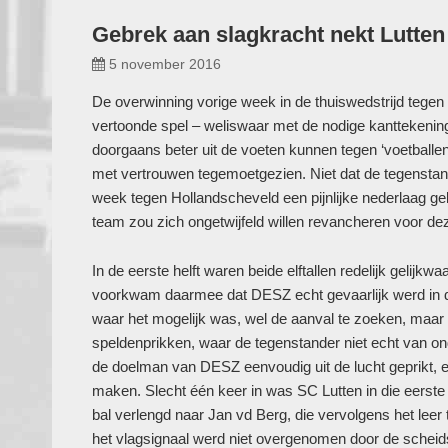
Gebrek aan slagkracht nekt Lutten
5 november 2016
De overwinning vorige week in de thuiswedstrijd tege
vertoonde spel – weliswaar met de nodige kanttekeni
doorgaans beter uit de voeten kunnen tegen ‘voetballe
met vertrouwen tegemoetgezien. Niet dat de tegenst
week tegen Hollandscheveld een pijnlijke nederlaag gel
team zou zich ongetwijfeld willen revancheren voor de
In de eerste helft waren beide elftallen redelijk gelijk
voorkwam daarmee dat DESZ echt gevaarlijk werd in d
waar het mogelijk was, wel de aanval te zoeken, maar 
speldenprikken, waar de tegenstander niet echt van on
de doelman van DESZ eenvoudig uit de lucht geprikt, 
maken. Slecht één keer in was SC Lutten in die eerste 
bal verlengd naar Jan vd Berg, die vervolgens het leer
het vlagsignaal werd niet overgenomen door de scheid