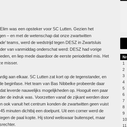
n Elim was een opsteker voor SC Lutten. Gezien het
ngen – en met de wetenschap dat onze zwartwitten
nde’ teams, werd de wedstrijd tegen DESZ in Zwartsluis
ander van vanmiddag onderschat werd: DESZ had vorige
eden, en liep mede daardoor de eerste periodetitel mis. Het
Nr
ze misser.
1
2
3
waardig aan elkaar. SC Lutten zat kort op de tegenstander, en
4
e beginfase. Het team van Bas Nibbelke probeerde daar
5
dat leverde nauwelijks mogelijkheden op. Hooguit een paar
6
der de indruk was. Voorzetten vanaf de zijkant werden door
7
en ook vanuit het centrum konden de zwartwitten geen vuist
8
45 minuten dichtbij een doelpunt. Uit een corner werd de
9
 tegen de paal kopte. Hij stond weliswaar buitenspel, maar
10
srechter.
11