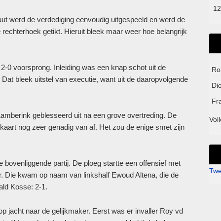
12
ut werd de verdediging eenvoudig uitgespeeld en werd de
 rechterhoek getikt. Hieruit bleek maar weer hoe belangrijk
2-0 voorsprong. Inleiding was een knap schot uit de
Ro
 Dat bleek uitstel van executie, want uit de daaropvolgende
Di
Fr
 Lamberink geblesseerd uit na een grove overtreding. De
Voll
aart nog zeer genadig van af. Het zou de enige smet zijn
 bovenliggende partij. De ploeg startte een offensief met
Twe
fer. Die kwam op naam van linkshalf Ewoud Altena, die de
ald Kosse: 2-1.
p jacht naar de gelijkmaker. Eerst was er invaller Roy vd