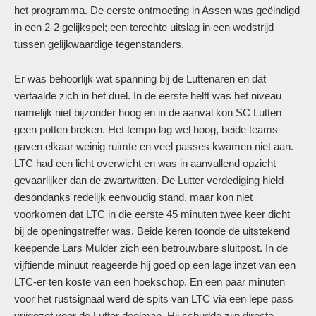
het programma. De eerste ontmoeting in Assen was geëindigd
in een 2-2 gelijkspel; een terechte uitslag in een wedstrijd
tussen gelijkwaardige tegenstanders.
Er was behoorlijk wat spanning bij de Luttenaren en dat
vertaalde zich in het duel. In de eerste helft was het niveau
namelijk niet bijzonder hoog en in de aanval kon SC Lutten
geen potten breken. Het tempo lag wel hoog, beide teams
gaven elkaar weinig ruimte en veel passes kwamen niet aan.
LTC had een licht overwicht en was in aanvallend opzicht
gevaarlijker dan de zwartwitten. De Lutter verdediging hield
desondanks redelijk eenvoudig stand, maar kon niet
voorkomen dat LTC in die eerste 45 minuten twee keer dicht
bij de openingstreffer was. Beide keren toonde de uitstekend
keepende Lars Mulder zich een betrouwbare sluitpost. In de
vijftiende minuut reageerde hij goed op een lage inzet van een
LTC-er ten koste van een hoekschop. En een paar minuten
voor het rustsignaal werd de spits van LTC via een lepe pass
vrijgezet voor de Lutter doelman. Hij schudde zijn directe