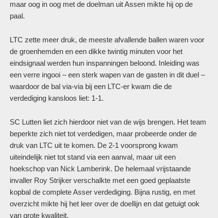
maar oog in oog met de doelman uit Assen mikte hij op de
paal.
LTC zette meer druk, de meeste afvallende ballen waren voor
de groenhemden en een dikke twintig minuten voor het
eindsignaal werden hun inspanningen beloond. Inleiding was
een verre ingooi – een sterk wapen van de gasten in dit duel –
waardoor de bal via-via bij een LTC-er kwam die de
verdediging kansloos liet: 1-1.
SC Lutten liet zich hierdoor niet van de wijs brengen. Het team
beperkte zich niet tot verdedigen, maar probeerde onder de
druk van LTC uit te komen. De 2-1 voorsprong kwam
uiteindelijk niet tot stand via een aanval, maar uit een
hoekschop van Nick Lamberink. De helemaal vrijstaande
invaller Roy Strijker verschalkte met een goed geplaatste
kopbal de complete Asser verdediging. Bijna rustig, en met
overzicht mikte hij het leer over de doellijn en dat getuigt ook
van grote kwaliteit.