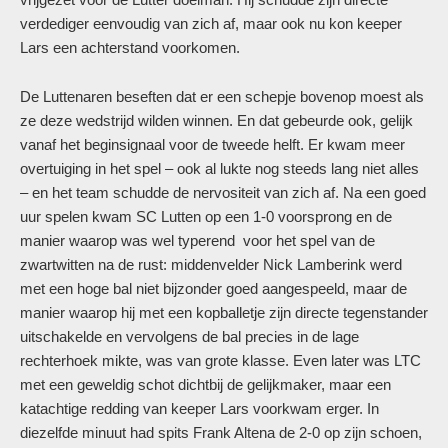
verdediger eenvoudig van zich af, maar ook nu kon keeper
Lars een achterstand voorkomen.
De Luttenaren beseften dat er een schepje bovenop moest als
ze deze wedstrijd wilden winnen. En dat gebeurde ook, gelijk
vanaf het beginsignaal voor de tweede helft. Er kwam meer
overtuiging in het spel – ook al lukte nog steeds lang niet alles
– en het team schudde de nervositeit van zich af. Na een goed
uur spelen kwam SC Lutten op een 1-0 voorsprong en de
manier waarop was wel typerend voor het spel van de
zwartwitten na de rust: middenvelder Nick Lamberink werd
met een hoge bal niet bijzonder goed aangespeeld, maar de
manier waarop hij met een kopballetje zijn directe tegenstander
uitschakelde en vervolgens de bal precies in de lage
rechterhoek mikte, was van grote klasse. Even later was LTC
met een geweldig schot dichtbij de gelijkmaker, maar een
katachtige redding van keeper Lars voorkwam erger. In
diezelfde minuut had spits Frank Altena de 2-0 op zijn schoen,