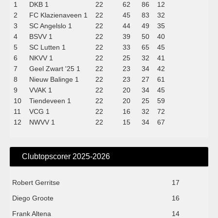
1
DKB 1
22
62
86
12
2
FC Klazienaveen 1
22
45
83
32
3
SC Angelslo 1
22
44
49
35
4
BSVV 1
22
39
50
40
5
SC Lutten 1
22
33
65
45
6
NKVV 1
22
25
32
41
7
Geel Zwart '25 1
22
23
34
42
8
Nieuw Balinge 1
22
23
27
61
9
VVAK 1
22
20
34
45
10
Tiendeveen 1
22
20
25
59
11
VCG 1
22
16
32
72
12
NWVV 1
22
15
34
67
Clubtopscorer 2025-2026
Robert Gerritse
17
Diego Groote
16
Frank Altena
14