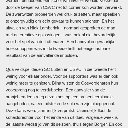
worden, behoudens een schot van invaller Ronald Kosse dat
door de keeper van CSVC net tot corner kon worden verwerkt.
De zwartwitten probeerden wel druk te zetten, maar speelden
te onzorgvuldig om echt gevaar te kunnen stichten. En het
uitvallen van Nick Lamberink – normaal gesproken de man
met de creatieve oplossingen – was ook al niet bevorderlijk
voor het spel van de Luttenaren. Een handvol ongevaarlijke
hoekschoppen was in de tweede helft het enige tastbare
resultaat van de aanvallende impulsen.
Qua veldspel deden SC Lutten en CSVC in die tweede helft
weinig voor elkaar onder. Voor de supporters was er dan ook
weinig meer te genieten. Bijna wisten de Coevordenaren hun
voorsprong nog te verdubbelen. Een aanvaller van de
oranjehemden kreeg deze kans op een presenteerblaadje
aangeboden, na een uitstekende solo van zijn ploeggenoot.
Deze kans werd jammerlijk verprutst. Uiteindelijk floot de
scheidsrechter voor het einde van dit duel. Volgende week is
de laatste wedstrijd van dit seizoen, thuis tegen Borger. En ook