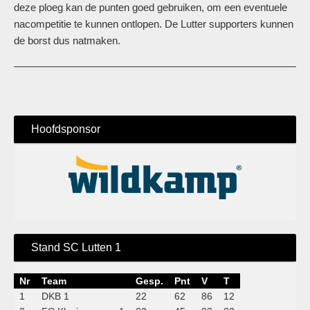
deze ploeg kan de punten goed gebruiken, om een eventuele
nacompetitie te kunnen ontlopen. De Lutter supporters kunnen
de borst dus natmaken.
Hoofdsponsor
Stand SC Lutten 1
Nr
Team
Gesp.
Pnt
V
T
1
DKB 1
22
62
86
12