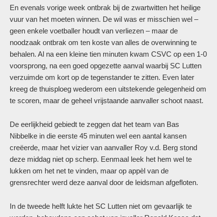
En evenals vorige week ontbrak bij de zwartwitten het heilige
vuur van het moeten winnen. De wil was er misschien wel –
geen enkele voetballer houdt van verliezen – maar de
noodzaak ontbrak om ten koste van alles de overwinning te
behalen. Al na een kleine tien minuten kwam CSVC op een 1-0
voorsprong, na een goed opgezette aanval waarbij SC Lutten
verzuimde om kort op de tegenstander te zitten. Even later
kreeg de thuisploeg wederom een uitstekende gelegenheid om
te scoren, maar de geheel vrijstaande aanvaller schoot naast.
De eerlijkheid gebiedt te zeggen dat het team van Bas
Nibbelke in die eerste 45 minuten wel een aantal kansen
creëerde, maar het vizier van aanvaller Roy v.d. Berg stond
deze middag niet op scherp. Eenmaal leek het hem wel te
lukken om het net te vinden, maar op appèl van de
grensrechter werd deze aanval door de leidsman afgefloten.
In de tweede helft lukte het SC Lutten niet om gevaarlijk te