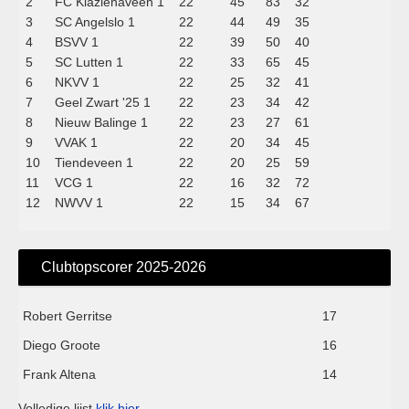
2
FC Klazienaveen 1
22
45
83
32
3
SC Angelslo 1
22
44
49
35
4
BSVV 1
22
39
50
40
5
SC Lutten 1
22
33
65
45
6
NKVV 1
22
25
32
41
7
Geel Zwart '25 1
22
23
34
42
8
Nieuw Balinge 1
22
23
27
61
9
VVAK 1
22
20
34
45
10
Tiendeveen 1
22
20
25
59
11
VCG 1
22
16
32
72
12
NWVV 1
22
15
34
67
Clubtopscorer 2025-2026
Robert Gerritse
17
Diego Groote
16
Frank Altena
14
Volledige lijst
klik hier