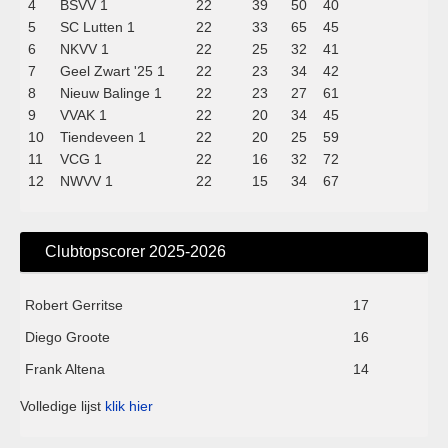
4
BSVV 1
22
39
50
40
5
SC Lutten 1
22
33
65
45
6
NKVV 1
22
25
32
41
7
Geel Zwart '25 1
22
23
34
42
8
Nieuw Balinge 1
22
23
27
61
9
VVAK 1
22
20
34
45
10
Tiendeveen 1
22
20
25
59
11
VCG 1
22
16
32
72
12
NWVV 1
22
15
34
67
Clubtopscorer 2025-2026
Robert Gerritse
17
Diego Groote
16
Frank Altena
14
Volledige lijst
klik hier