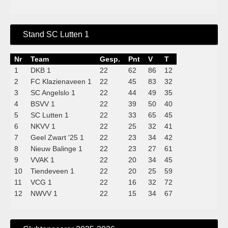
Stand SC Lutten 1
Nr
Team
Gesp.
Pnt
V
T
1
DKB 1
22
62
86
12
2
FC Klazienaveen 1
22
45
83
32
3
SC Angelslo 1
22
44
49
35
4
BSVV 1
22
39
50
40
5
SC Lutten 1
22
33
65
45
6
NKVV 1
22
25
32
41
7
Geel Zwart '25 1
22
23
34
42
8
Nieuw Balinge 1
22
23
27
61
9
VVAK 1
22
20
34
45
10
Tiendeveen 1
22
20
25
59
11
VCG 1
22
16
32
72
12
NWVV 1
22
15
34
67