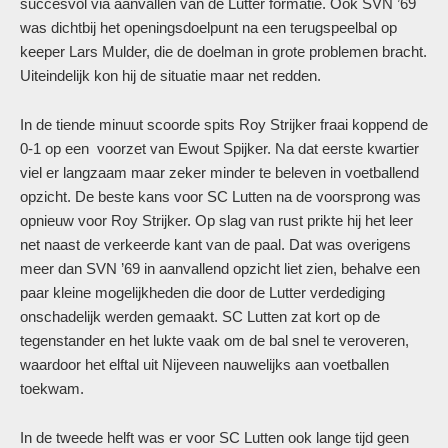
succesvol via aanvallen van de Lutter formatie. Ook SVN ’69
was dichtbij het openingsdoelpunt na een terugspeelbal op
keeper Lars Mulder, die de doelman in grote problemen bracht.
Uiteindelijk kon hij de situatie maar net redden.
In de tiende minuut scoorde spits Roy Strijker fraai koppend de
0-1 op een voorzet van Ewout Spijker. Na dat eerste kwartier
viel er langzaam maar zeker minder te beleven in voetballend
opzicht. De beste kans voor SC Lutten na de voorsprong was
opnieuw voor Roy Strijker. Op slag van rust prikte hij het leer
net naast de verkeerde kant van de paal. Dat was overigens
meer dan SVN ’69 in aanvallend opzicht liet zien, behalve een
paar kleine mogelijkheden die door de Lutter verdediging
onschadelijk werden gemaakt. SC Lutten zat kort op de
tegenstander en het lukte vaak om de bal snel te veroveren,
waardoor het elftal uit Nijeveen nauwelijks aan voetballen
toekwam.
In de tweede helft was er voor SC Lutten ook lange tijd geen