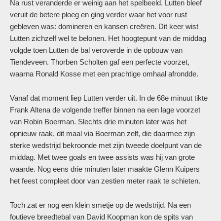
Na rust veranderde er weinig aan het spelbeeld. Lutten bleef
veruit de betere ploeg en ging verder waar het voor rust
gebleven was: domineren en kansen creëren. Dit keer wist
Lutten zichzelf wel te belonen. Het hoogtepunt van de middag
volgde toen Lutten de bal veroverde in de opbouw van
Tiendeveen. Thorben Scholten gaf een perfecte voorzet,
waarna Ronald Kosse met een prachtige omhaal afrondde.
Vanaf dat moment liep Lutten verder uit. In de 68e minuut tikte
Frank Altena de volgende treffer binnen na een lage voorzet
van Robin Boerman. Slechts drie minuten later was het
opnieuw raak, dit maal via Boerman zelf, die daarmee zijn
sterke wedstrijd bekroonde met zijn tweede doelpunt van de
middag. Met twee goals en twee assists was hij van grote
waarde. Nog eens drie minuten later maakte Glenn Kuipers
het feest compleet door van zestien meter raak te schieten.
Toch zat er nog een klein smetje op de wedstrijd. Na een
foutieve breedtebal van David Koopman kon de spits van