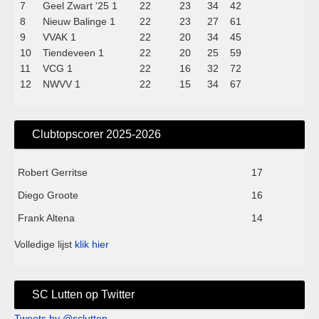
7
Geel Zwart '25 1
22
23
34
42
8
Nieuw Balinge 1
22
23
27
61
9
VVAK 1
22
20
34
45
10
Tiendeveen 1
22
20
25
59
11
VCG 1
22
16
32
72
12
NWVV 1
22
15
34
67
Clubtopscorer 2025-2026
Robert Gerritse
17
Diego Groote
16
Frank Altena
14
Volledige lijst
klik hier
SC Lutten op Twitter
Tweets by @sclutten