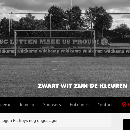
agen
Teams
Sponsors
Fotoboek
Contact
J
 tegen Fit Boys nog ongeslagen