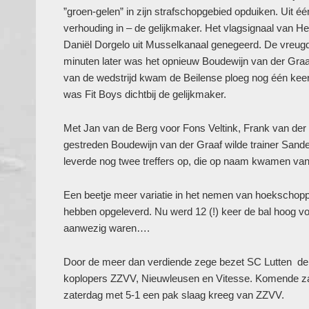
”groen-gelen” in zijn strafschopgebied opduiken. Uit éé
verhouding in – de gelijkmaker. Het vlagsignaal van
Daniël Dorgelo uit Musselkanaal genegeerd. De vreugde 
minuten later was het opnieuw Boudewijn van der Graaf 
van de wedstrijd kwam de Beilense ploeg nog één keer i
was Fit Boys dichtbij de gelijkmaker.
Met Jan van de Berg voor Fons Veltink, Frank van de
gestreden Boudewijn van der Graaf wilde trainer Sande
leverde nog twee treffers op, die op naam kwamen va
Een beetje meer variatie in het nemen van hoekschopp
hebben opgeleverd. Nu werd 12 (!) keer de bal hoog vo
aanwezig waren….
Door de meer dan verdiende zege bezet SC Lutten de v
koplopers ZZVV, Nieuwleusen en Vitesse. Komende zat
zaterdag met 5-1 een pak slaag kreeg van ZZVV.