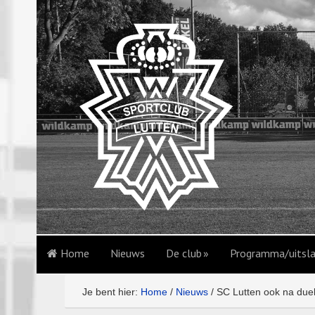
Home
Nieuws
De club
Programma/uitsl
Je bent hier:
Home
/
Nieuws
/
SC Lutten ook na duel