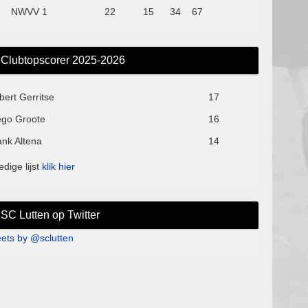
NWVV 1
22
15
34
67
Clubtopscorer 2025-2026
bert Gerritse
17
ego Groote
16
ank Altena
14
edige lijst
klik hier
SC Lutten op Twitter
ets by @sclutten