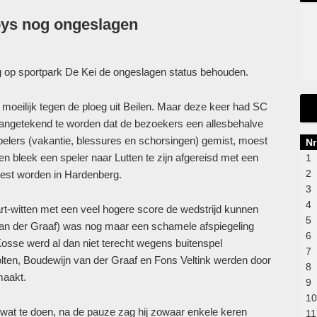
Boys nog ongeslagen
g op sportpark De Kei de ongeslagen status behouden.
g moeilijk tegen de ploeg uit Beilen. Maar deze keer had SC
l aangetekend te worden dat de bezoekers een allesbehalve
elers (vakantie, blessures en schorsingen) gemist, moest
Nr
 bleek een speler naar Lutten te zijn afgereisd met een
1
2
oest worden in Hardenberg.
3
4
t-witten met een veel hogere score de wedstrijd kunnen
5
 van der Graaf) was nog maar een schamele afspiegeling
6
sse werd al dan niet terecht wegens buitenspel
7
lten, Boudewijn van der Graaf en Fons Veltink werden door
8
maakt.
9
10
 wat te doen, na de pauze zag hij zowaar enkele keren
11