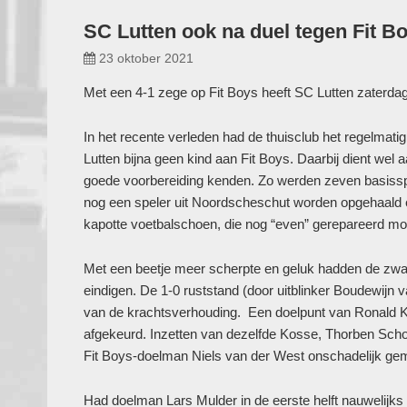
SC Lutten ook na duel tegen Fit 
23 oktober 2021
Met een 4-1 zege op Fit Boys heeft SC Lutten zaterda
In het recente verleden had de thuisclub het regelmati
Lutten bijna geen kind aan Fit Boys. Daarbij dient we
goede voorbereiding kenden. Zo werden zeven basissp
nog een speler uit Noordscheschut worden opgehaald en
kapotte voetbalschoen, die nog “even” gerepareerd m
Met een beetje meer scherpte en geluk hadden de zwar
eindigen. De 1-0 ruststand (door uitblinker Boudewijn
van de krachtsverhouding. Een doelpunt van Ronald Ko
afgekeurd. Inzetten van dezelfde Kosse, Thorben Scho
Fit Boys-doelman Niels van der West onschadelijk ge
Had doelman Lars Mulder in de eerste helft nauwelijks