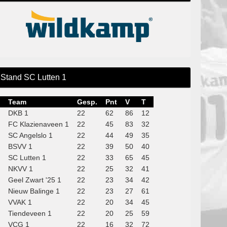
Stand SC Lutten 1
Team
Gesp.
Pnt
V
T
DKB 1
22
62
86
12
FC Klazienaveen 1
22
45
83
32
SC Angelslo 1
22
44
49
35
BSVV 1
22
39
50
40
SC Lutten 1
22
33
65
45
NKVV 1
22
25
32
41
Geel Zwart '25 1
22
23
34
42
Nieuw Balinge 1
22
23
27
61
VVAK 1
22
20
34
45
Tiendeveen 1
22
20
25
59
VCG 1
22
16
32
72