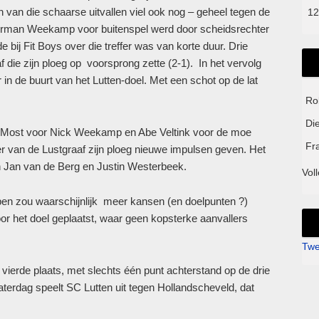
n van die schaarse uitvallen viel ook nog – geheel tegen de
12
 Herman Weekamp voor buitenspel werd door scheidsrechter
bij Fit Boys over die treffer was van korte duur. Drie
die zijn ploeg op voorsprong zette (2-1). In het vervolg
n de buurt van het Lutten-doel. Met een schot op de lat
Ro
Di
r Most voor Nick Weekamp en Abe Veltink voor de moe
Fr
r van de Lustgraaf zijn ploeg nieuwe impulsen geven. Het
n Jan van de Berg en Justin Westerbeek.
Voll
en zou waarschijnlijk meer kansen (en doelpunten ?)
or het doel geplaatst, waar geen kopsterke aanvallers
Twe
ierde plaats, met slechts één punt achterstand op de drie
erdag speelt SC Lutten uit tegen Hollandscheveld, dat