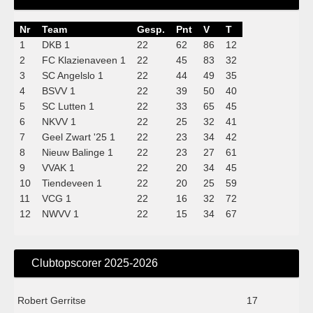
Nr
Team
Gesp.
Pnt
V
T
1
DKB 1
22
62
86
12
2
FC Klazienaveen 1
22
45
83
32
3
SC Angelslo 1
22
44
49
35
4
BSVV 1
22
39
50
40
5
SC Lutten 1
22
33
65
45
6
NKVV 1
22
25
32
41
7
Geel Zwart '25 1
22
23
34
42
8
Nieuw Balinge 1
22
23
27
61
9
VVAK 1
22
20
34
45
10
Tiendeveen 1
22
20
25
59
11
VCG 1
22
16
32
72
12
NWVV 1
22
15
34
67
Clubtopscorer 2025-2026
Robert Gerritse
17