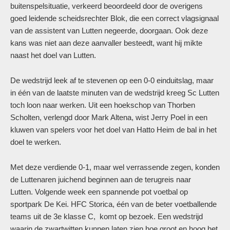
buitenspelsituatie, verkeerd beoordeeld door de overigens
goed leidende scheidsrechter Blok, die een correct vlagsignaal
van de assistent van Lutten negeerde, doorgaan. Ook deze
kans was niet aan deze aanvaller besteedt, want hij mikte
naast het doel van Lutten.
De wedstrijd leek af te stevenen op een 0-0 einduitslag, maar
in één van de laatste minuten van de wedstrijd kreeg Sc Lutten
toch loon naar werken. Uit een hoekschop van Thorben
Scholten, verlengd door Mark Altena, wist Jerry Poel in een
kluwen van spelers voor het doel van Hatto Heim de bal in het
doel te werken.
Met deze verdiende 0-1, maar wel verrassende zegen, konden
de Luttenaren juichend beginnen aan de terugreis naar
Lutten. Volgende week een spannende pot voetbal op
sportpark De Kei. HFC Storica, één van de beter voetballende
teams uit de 3e klasse C, komt op bezoek. Een wedstrijd
waarin de zwartwitten kunnen laten zien hoe groot en hoog het