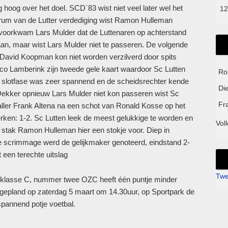
hoog over het doel. SCD`83 wist niet veel later wel het
12
ntrum van de Lutter verdediging wist Ramon Hulleman
 voorkwam Lars Mulder dat de Luttenaren op achterstand
n, maar wist Lars Mulder niet te passeren. De volgende
David Koopman kon niet worden verzilverd door spits
arco Lamberink zijn tweede gele kaart waardoor Sc Lutten
Ro
e slotfase was zeer spannend en de scheidsrechter kende
Di
ck Dekker opnieuw Lars Mulder niet kon passeren wist Sc
Fr
aller Frank Altena na een schot van Ronald Kosse op het
erken: 1-2. Sc Lutten leek de meest gelukkige te worden en
Voll
 stak Ramon Hulleman hier een stokje voor. Diep in
e scrimmage werd de gelijkmaker genoteerd, eindstand 2-
 een terechte uitslag
Twe
klasse C, nummer twee OZC heeft één puntje minder
 gepland op zaterdag 5 maart om 14.30uur, op Sportpark de
pannend potje voetbal.