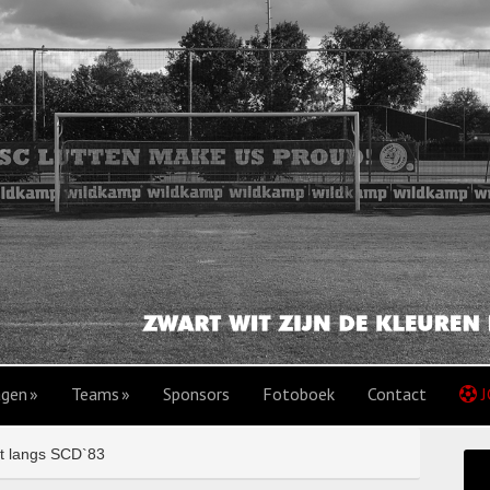
agen
Teams
Sponsors
Fotoboek
Contact
J
t langs SCD`83