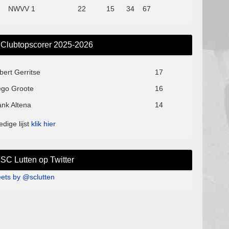
NWVV 1
22
15
34
67
Clubtopscorer 2025-2026
bert Gerritse
17
ego Groote
16
ank Altena
14
edige lijst
klik hier
SC Lutten op Twitter
ets by @sclutten