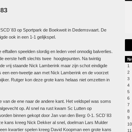
`83
en SCD`83 op Sportpark de Boekweit in Dedemsvaart. De
gde ook in een 1-1 gelijkspel.
 elftallen speelden slordig en leden veel onnodig balverlies.
de eerste helft slechts twee hoogtepunten. Na twintig
Nr
de vrij staande Nick Lamberink maar zijn schot eindigde
1
2
rs een een-tweetje aan met Nick Lamberink en de voorzet
3
ijker. Rutger kon deze grote kans helaas niet omzetten in
4
5
6
fde van de ene naar de andere kant. Het veldspel was soms
7
algevecht op. Al snel na rust kwam Sc Lutten op
8
orden binnen gekopt door Jan van den Berg: 0-1. SCD`83
9
eze kans kreeg Nick Dekker al snel, doelman Lars Mulder
10
 een kwartier spelen kreeg David Koopman een grote kans
11