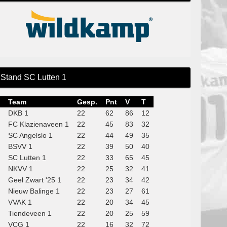
Stand SC Lutten 1
Team
Gesp.
Pnt
V
T
DKB 1
22
62
86
12
FC Klazienaveen 1
22
45
83
32
SC Angelslo 1
22
44
49
35
BSVV 1
22
39
50
40
SC Lutten 1
22
33
65
45
NKVV 1
22
25
32
41
Geel Zwart '25 1
22
23
34
42
Nieuw Balinge 1
22
23
27
61
VVAK 1
22
20
34
45
Tiendeveen 1
22
20
25
59
VCG 1
22
16
32
72