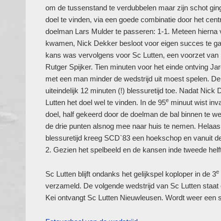
om de tussenstand te verdubbelen maar zijn schot ging 
doel te vinden, via een goede combinatie door het ce
doelman Lars Mulder te passeren: 1-1. Meteen hierna
kwamen, Nick Dekker besloot voor eigen succes te gaa
kans was vervolgens voor Sc Lutten, een voorzet van 
Rutger Spijker. Tien minuten voor het einde ontving J
met een man minder de wedstrijd uit moest spelen. D
uiteindelijk 12 minuten (!) blessuretijd toe. Nadat Ni
e
Lutten het doel wel te vinden. In de 95
minuut wist inv
doel, half gekeerd door de doelman de bal binnen te w
de drie punten alsnog mee naar huis te nemen. Helaas
blessuretijd kreeg SCD`83 een hoekschop en vanuit d
2. Gezien het spelbeeld en de kansen inde tweede helft
e
Sc Lutten blijft ondanks het gelijkspel koploper in de 3
verzameld. De volgende wedstrijd van Sc Lutten staat
Kei ontvangt Sc Lutten Nieuwleusen. Wordt weer een s