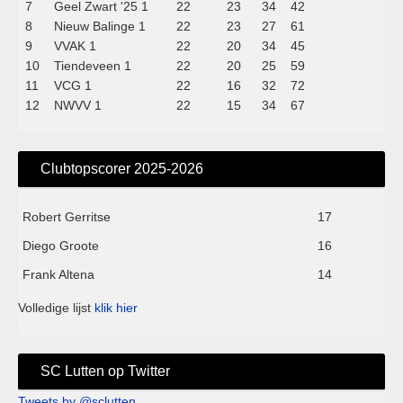
7
Geel Zwart '25 1
22
23
34
42
8
Nieuw Balinge 1
22
23
27
61
9
VVAK 1
22
20
34
45
10
Tiendeveen 1
22
20
25
59
11
VCG 1
22
16
32
72
12
NWVV 1
22
15
34
67
Clubtopscorer 2025-2026
Robert Gerritse
17
Diego Groote
16
Frank Altena
14
Volledige lijst
klik hier
SC Lutten op Twitter
Tweets by @sclutten