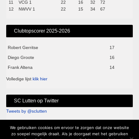
11
VCG 1
22
16
32
72
12
NWVV 1
22
15
34
67
Clubtopscorer 2025-2026
Robert Gerritse
17
Diego Groote
16
Frank Altena
14
Volledige lijst
klik hier
SC Lutten op Twitter
Tweets by @sclutten
We gebruiken cookies om ervoor te zorgen dat onze website
Sc Lutten - Sportpark de Kei - Knappersveldweg 1B - 7776 PA
zo soepel mogelijk draait. Als je doorgaat met het gebruiken