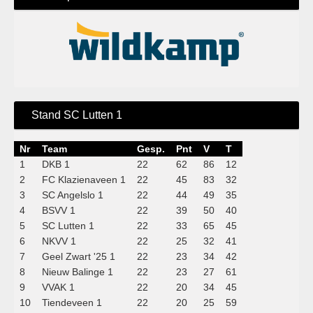
Stand SC Lutten 1
Nr
Team
Gesp.
Pnt
V
T
1
DKB 1
22
62
86
12
2
FC Klazienaveen 1
22
45
83
32
3
SC Angelslo 1
22
44
49
35
4
BSVV 1
22
39
50
40
5
SC Lutten 1
22
33
65
45
6
NKVV 1
22
25
32
41
7
Geel Zwart '25 1
22
23
34
42
8
Nieuw Balinge 1
22
23
27
61
9
VVAK 1
22
20
34
45
10
Tiendeveen 1
22
20
25
59