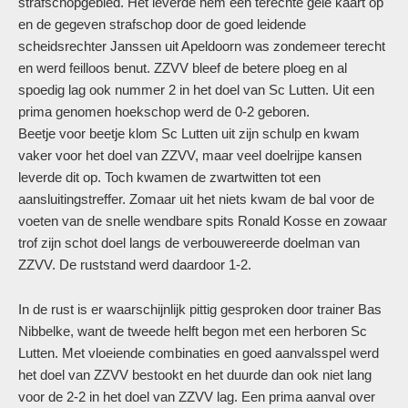
strafschopgebied. Het leverde hem een terechte gele kaart op
en de gegeven strafschop door de goed leidende
scheidsrechter Janssen uit Apeldoorn was zondemeer terecht
en werd feilloos benut. ZZVV bleef de betere ploeg en al
spoedig lag ook nummer 2 in het doel van Sc Lutten. Uit een
prima genomen hoekschop werd de 0-2 geboren.
Beetje voor beetje klom Sc Lutten uit zijn schulp en kwam
vaker voor het doel van ZZVV, maar veel doelrijpe kansen
leverde dit op. Toch kwamen de zwartwitten tot een
aansluitingstreffer. Zomaar uit het niets kwam de bal voor de
voeten van de snelle wendbare spits Ronald Kosse en zowaar
trof zijn schot doel langs de verbouwereerde doelman van
ZZVV. De ruststand werd daardoor 1-2.
In de rust is er waarschijnlijk pittig gesproken door trainer Bas
Nibbelke, want de tweede helft begon met een herboren Sc
Lutten. Met vloeiende combinaties en goed aanvalsspel werd
het doel van ZZVV bestookt en het duurde dan ook niet lang
voor de 2-2 in het doel van ZZVV lag. Een prima aanval over