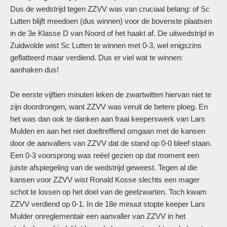
Dus de wedstrijd tegen ZZVV was van cruciaal belang: of Sc
Lutten blijft meedoen (dus winnen) voor de bovenste plaatsen
in de 3e Klasse D van Noord of het haakt af. De uitwedstrijd in
Zuidwolde wist Sc Lutten te winnen met 0-3, wel enigszins
geflatteerd maar verdiend. Dus er viel wat te winnen:
aanhaken dus!
De eerste vijftien minuten leken de zwartwitten hiervan niet te
zijn doordrongen, want ZZVV was veruit de betere ploeg. En
het was dan ook te danken aan fraai keeperswerk van Lars
Mulden en aan het niet doeltreffend omgaan met de kansen
door de aanvallers van ZZVV dat de stand op 0-0 bleef staan.
Een 0-3 voorsprong was reëel gezien op dat moment een
juiste afspiegeling van de wedstrijd geweest. Tegen al die
kansen voor ZZVV wist Ronald Kosse slechts een mager
schot te lossen op het doel van de geelzwarten. Toch kwam
ZZVV verdiend op 0-1. In de 18e minuut stopte keeper Lars
Mulder onreglementair een aanvaller van ZZVV in het