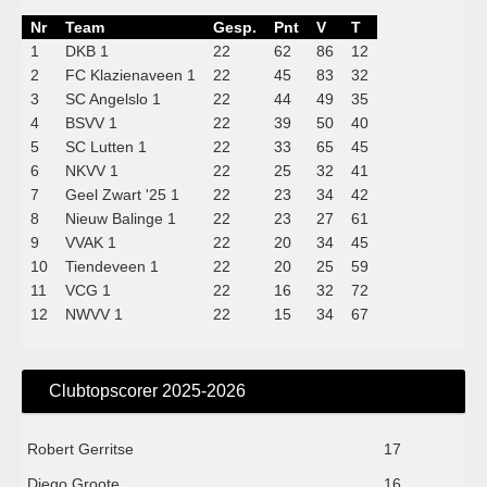
Nr
Team
Gesp.
Pnt
V
T
1
DKB 1
22
62
86
12
2
FC Klazienaveen 1
22
45
83
32
3
SC Angelslo 1
22
44
49
35
4
BSVV 1
22
39
50
40
5
SC Lutten 1
22
33
65
45
6
NKVV 1
22
25
32
41
7
Geel Zwart '25 1
22
23
34
42
8
Nieuw Balinge 1
22
23
27
61
9
VVAK 1
22
20
34
45
10
Tiendeveen 1
22
20
25
59
11
VCG 1
22
16
32
72
12
NWVV 1
22
15
34
67
Clubtopscorer 2025-2026
Robert Gerritse
17
Diego Groote
16