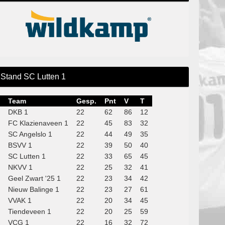
Stand SC Lutten 1
Team
Gesp.
Pnt
V
T
DKB 1
22
62
86
12
FC Klazienaveen 1
22
45
83
32
SC Angelslo 1
22
44
49
35
BSVV 1
22
39
50
40
SC Lutten 1
22
33
65
45
NKVV 1
22
25
32
41
Geel Zwart '25 1
22
23
34
42
Nieuw Balinge 1
22
23
27
61
VVAK 1
22
20
34
45
Tiendeveen 1
22
20
25
59
VCG 1
22
16
32
72