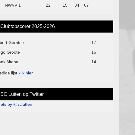
NWVV 1
22
15
34
67
Clubtopscorer 2025-2026
bert Gerritse
17
ego Groote
16
ank Altena
14
edige lijst
klik hier
SC Lutten op Twitter
ets by @sclutten