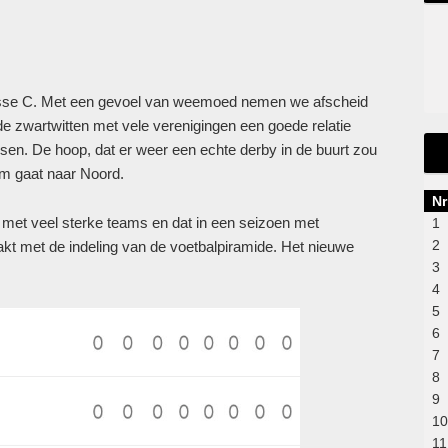
 klasse C. Met een gevoel van weemoed nemen we afscheid
e zwartwitten met vele verenigingen een goede relatie
sen. De hoop, dat er weer een echte derby in de buurt zou
im gaat naar Noord.
Nr
met veel sterke teams en dat in een seizoen met
1
2
kt met de indeling van de voetbalpiramide. Het nieuwe
3
4
5
6
7
8
9
10
11