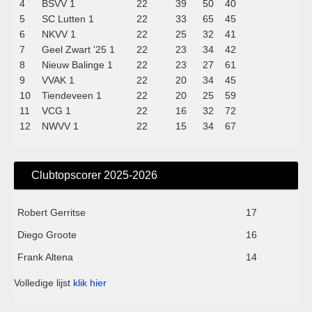
4
BSVV 1
22
39
50
40
5
SC Lutten 1
22
33
65
45
6
NKVV 1
22
25
32
41
7
Geel Zwart '25 1
22
23
34
42
8
Nieuw Balinge 1
22
23
27
61
9
VVAK 1
22
20
34
45
10
Tiendeveen 1
22
20
25
59
11
VCG 1
22
16
32
72
12
NWVV 1
22
15
34
67
Clubtopscorer 2025-2026
Robert Gerritse
17
Diego Groote
16
Frank Altena
14
Volledige lijst
klik hier