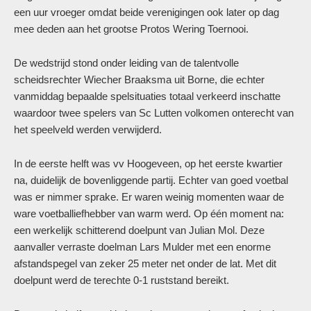
een uur vroeger omdat beide verenigingen ook later op dag
mee deden aan het grootse Protos Wering Toernooi.
De wedstrijd stond onder leiding van de talentvolle
scheidsrechter Wiecher Braaksma uit Borne, die echter
vanmiddag bepaalde spelsituaties totaal verkeerd inschatte
waardoor twee spelers van Sc Lutten volkomen onterecht van
het speelveld werden verwijderd.
In de eerste helft was vv Hoogeveen, op het eerste kwartier
na, duidelijk de bovenliggende partij. Echter van goed voetbal
was er nimmer sprake. Er waren weinig momenten waar de
ware voetballiefhebber van warm werd. Op één moment na:
een werkelijk schitterend doelpunt van Julian Mol. Deze
aanvaller verraste doelman Lars Mulder met een enorme
afstandspegel van zeker 25 meter net onder de lat. Met dit
doelpunt werd de terechte 0-1 ruststand bereikt.