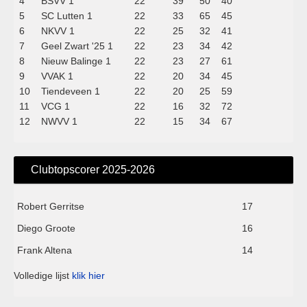
4
BSVV 1
22
39
50
40
5
SC Lutten 1
22
33
65
45
6
NKVV 1
22
25
32
41
7
Geel Zwart '25 1
22
23
34
42
8
Nieuw Balinge 1
22
23
27
61
9
VVAK 1
22
20
34
45
10
Tiendeveen 1
22
20
25
59
11
VCG 1
22
16
32
72
12
NWVV 1
22
15
34
67
Clubtopscorer 2025-2026
Robert Gerritse
17
Diego Groote
16
Frank Altena
14
Volledige lijst
klik hier