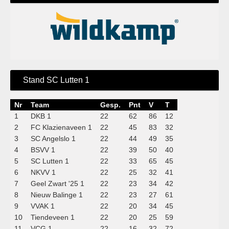
Stand SC Lutten 1
Nr
Team
Gesp.
Pnt
V
T
1
DKB 1
22
62
86
12
2
FC Klazienaveen 1
22
45
83
32
3
SC Angelslo 1
22
44
49
35
4
BSVV 1
22
39
50
40
5
SC Lutten 1
22
33
65
45
6
NKVV 1
22
25
32
41
7
Geel Zwart '25 1
22
23
34
42
8
Nieuw Balinge 1
22
23
27
61
9
VVAK 1
22
20
34
45
10
Tiendeveen 1
22
20
25
59
11
VCG 1
22
16
32
72