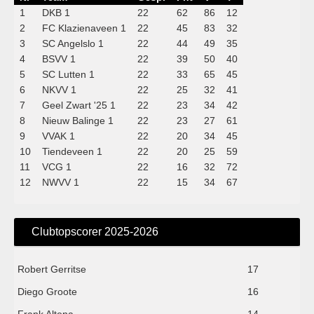
1
DKB 1
22
62
86
12
2
FC Klazienaveen 1
22
45
83
32
3
SC Angelslo 1
22
44
49
35
4
BSVV 1
22
39
50
40
5
SC Lutten 1
22
33
65
45
6
NKVV 1
22
25
32
41
7
Geel Zwart '25 1
22
23
34
42
8
Nieuw Balinge 1
22
23
27
61
9
VVAK 1
22
20
34
45
10
Tiendeveen 1
22
20
25
59
11
VCG 1
22
16
32
72
12
NWVV 1
22
15
34
67
Clubtopscorer 2025-2026
Robert Gerritse
17
Diego Groote
16
Frank Altena
14