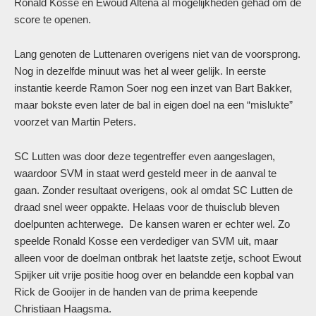
Ronald Kosse en Ewoud Altena al mogelijkheden gehad om de
score te openen.
Lang genoten de Luttenaren overigens niet van de voorsprong.
Nog in dezelfde minuut was het al weer gelijk. In eerste
instantie keerde Ramon Soer nog een inzet van Bart Bakker,
maar bokste even later de bal in eigen doel na een “mislukte”
voorzet van Martin Peters.
SC Lutten was door deze tegentreffer even aangeslagen,
waardoor SVM in staat werd gesteld meer in de aanval te
gaan. Zonder resultaat overigens, ook al omdat SC Lutten de
draad snel weer oppakte. Helaas voor de thuisclub bleven
doelpunten achterwege. De kansen waren er echter wel. Zo
speelde Ronald Kosse een verdediger van SVM uit, maar
alleen voor de doelman ontbrak het laatste zetje, schoot Ewout
Spijker uit vrije positie hoog over en belandde een kopbal van
Rick de Gooijer in de handen van de prima keepende
Christiaan Haagsma.