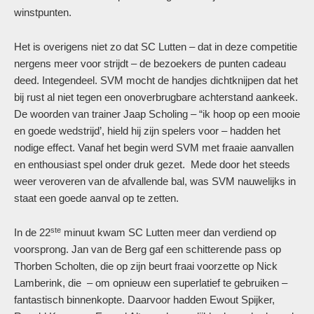
winstpunten.
Het is overigens niet zo dat SC Lutten – dat in deze competitie
nergens meer voor strijdt – de bezoekers de punten cadeau
deed. Integendeel. SVM mocht de handjes dichtknijpen dat het
bij rust al niet tegen een onoverbrugbare achterstand aankeek.
De woorden van trainer Jaap Scholing – “ik hoop op een mooie
en goede wedstrijd’, hield hij zijn spelers voor – hadden het
nodige effect. Vanaf het begin werd SVM met fraaie aanvallen
en enthousiast spel onder druk gezet. Mede door het steeds
weer veroveren van de afvallende bal, was SVM nauwelijks in
staat een goede aanval op te zetten.
ste
In de 22
minuut kwam SC Lutten meer dan verdiend op
voorsprong. Jan van de Berg gaf een schitterende pass op
Thorben Scholten, die op zijn beurt fraai voorzette op Nick
Lamberink, die – om opnieuw een superlatief te gebruiken –
fantastisch binnenkopte. Daarvoor hadden Ewout Spijker,