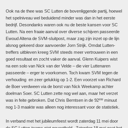
Ook na de thee was SC Lutten de bovenliggende partij, hoewel
het spelniveau wel beduidend minder was dan in het eerste
bedrijf. Desondanks waren ook nu de beste kansen voor SC
Lutten. Na een fraaie aanval over diverse schijven passeerde
Ewoud Altena de SVM-sluitpost, maar zag zijn inzet op de lijn
alsnog gekeerd door aanvoerder Jorn Strijk. Omdat Lutten-
treffers uitbleven kreeg SVM steeds meer vertrouwen in een
goed resultaat en zocht vaker de aanval. Glenn Kuipers wist
na een solo van Nick van der Velde – die vier Luttenaren
passeerde – erger te voorkomen. Toch kwam SVM tegen de
verhouding en zeer gelukkig op 1-2. Een voorzet van Richard
de Boer verdween via de borst van Nick Weekamp achter
doelman Soer. SC Lutten zette nog wel aan, maar het verzet
ste
was in feite gebroken. Dat Chris Berntsen in de 92
minuut
nog 1-3 maakte was alleen nog interessant voor de statistiek.
In verband met het jubileumfeest wordt zaterdag 11 mei door
de SC Lutten-teams niet gevoetbald. Zaterdag 18 mei gaat het