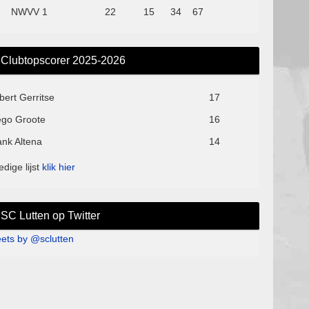
NWVV 1
22
15
34
67
Clubtopscorer 2025-2026
bert Gerritse
17
ego Groote
16
ank Altena
14
edige lijst
klik hier
SC Lutten op Twitter
ets by @sclutten