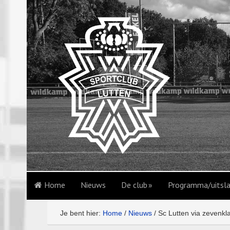
Home
Nieuws
De club
Programma/uitsl
Je bent hier:
Home
/
Nieuws
/
Sc Lutten via zevenkl