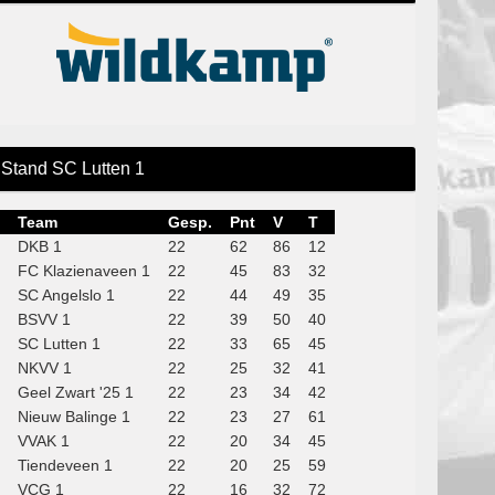
Stand SC Lutten 1
Team
Gesp.
Pnt
V
T
DKB 1
22
62
86
12
FC Klazienaveen 1
22
45
83
32
SC Angelslo 1
22
44
49
35
BSVV 1
22
39
50
40
SC Lutten 1
22
33
65
45
NKVV 1
22
25
32
41
Geel Zwart '25 1
22
23
34
42
Nieuw Balinge 1
22
23
27
61
VVAK 1
22
20
34
45
Tiendeveen 1
22
20
25
59
VCG 1
22
16
32
72