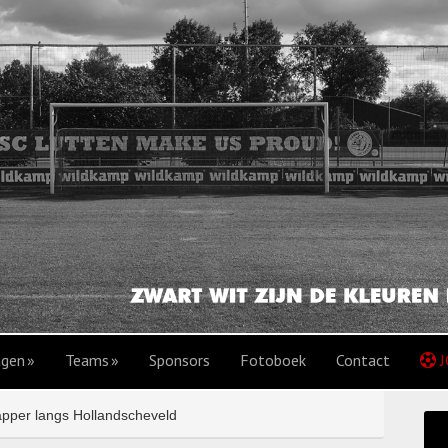
agen
Teams
Sponsors
Fotoboek
Contact
J
apper langs Hollandscheveld