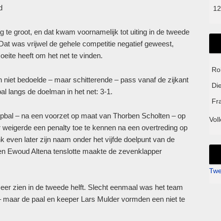
d
12
te groot, en dat kwam voornamelijk tot uiting in de tweede
 Dat was vrijwel de gehele competitie negatief geweest,
ite heeft om het net te vinden.
Ro
an niet bedoelde – maar schitterende – pass vanaf de zijkant
Di
al langs de doelman in het net: 3-1.
Fr
opbal – na een voorzet op maat van Thorben Scholten – op
Voll
r weigerde een penalty toe te kennen na een overtreding op
nk even later zijn naam onder het vijfde doelpunt van de
en Ewoud Altena tenslotte maakte de zevenklapper
Twe
meer zien in de tweede helft. Slecht eenmaal was het team
 – maar de paal en keeper Lars Mulder vormden een niet te