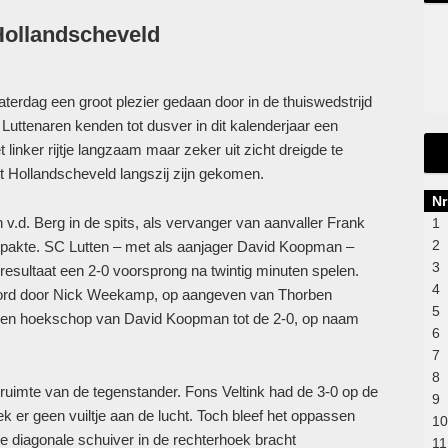
Hollandscheveld
aterdag een groot plezier gedaan door in de thuiswedstrijd
Luttenaren kenden tot dusver in dit kalenderjaar een
inker rijtje langzaam maar zeker uit zicht dreigde te
it Hollandscheveld langszij zijn gekomen.
Nr
v.d. Berg in de spits, als vervanger van aanvaller Frank
1
2
tpakte. SC Lutten – met als aanjager David Koopman –
3
 resultaat een 2-0 voorsprong na twintig minuten spelen.
4
scoord door Nick Weekamp, op aangeven van Thorben
5
omen hoekschop van David Koopman tot de 2-0, op naam
6
7
8
 ruimte van de tegenstander. Fons Veltink had de 3-0 op de
9
k er geen vuiltje aan de lucht. Toch bleef het oppassen
10
e diagonale schuiver in de rechterhoek bracht
11