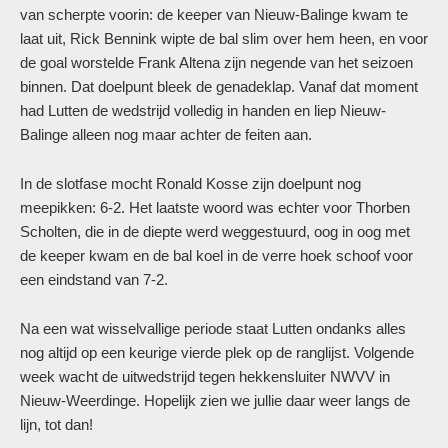
van scherpte voorin: de keeper van Nieuw-Balinge kwam te
laat uit, Rick Bennink wipte de bal slim over hem heen, en voor
de goal worstelde Frank Altena zijn negende van het seizoen
binnen. Dat doelpunt bleek de genadeklap. Vanaf dat moment
had Lutten de wedstrijd volledig in handen en liep Nieuw-
Balinge alleen nog maar achter de feiten aan.
In de slotfase mocht Ronald Kosse zijn doelpunt nog
meepikken: 6-2. Het laatste woord was echter voor Thorben
Scholten, die in de diepte werd weggestuurd, oog in oog met
de keeper kwam en de bal koel in de verre hoek schoof voor
een eindstand van 7-2.
Na een wat wisselvallige periode staat Lutten ondanks alles
nog altijd op een keurige vierde plek op de ranglijst. Volgende
week wacht de uitwedstrijd tegen hekkensluiter NWVV in
Nieuw-Weerdinge. Hopelijk zien we jullie daar weer langs de
lijn, tot dan!