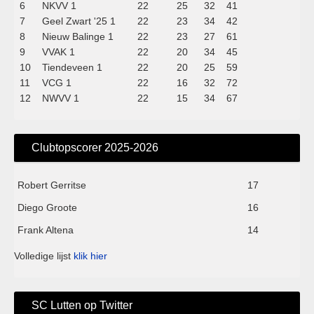
6
NKVV 1
22
25
32
41
7
Geel Zwart '25 1
22
23
34
42
8
Nieuw Balinge 1
22
23
27
61
9
VVAK 1
22
20
34
45
10
Tiendeveen 1
22
20
25
59
11
VCG 1
22
16
32
72
12
NWVV 1
22
15
34
67
Clubtopscorer 2025-2026
Robert Gerritse
17
Diego Groote
16
Frank Altena
14
Volledige lijst
klik hier
SC Lutten op Twitter