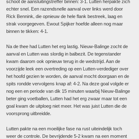
schoot de aansluitingstreffer binnen: 3-1. Lutten herpakte zich
echter snel. Een razendsnelle aanval over links werd door
Rick Bennink, die opnieuw de hele flank bestreek, laag en
strak voorgegeven. Ewout Spijker hoefde alleen nog maar
binnen te tikken: 4-1.
Na de thee had Lutten het erg lastig. Nieuw-Balinge zocht de
aanval en Lutten was slordig in balbezit. De tegenstander
kwam daarom ook opnieuw terug in de wedstrijd. Aan de
voorzijde leek een overtreding op een Lutten-verdediger over
het hoofd gezien te worden, de aanval mocht doorgaan en de
spits rondde vervolgens knap af: 4-2. Na deze goal volgde er
nog een en periode van dik 15 minuten waarbij Nieuw-Balinge
beter ging voetballen, Lutten had het erg zwaar maar tot een
goal kwam de uitploeg niet meer. Het was juist Lutten die de
voorsprong uitbreidde.
Lutten pakte na een moeilijke fase na rust uiteindelijk toch
weer de controle. De bevrijdende 5-2 kwam na een moment