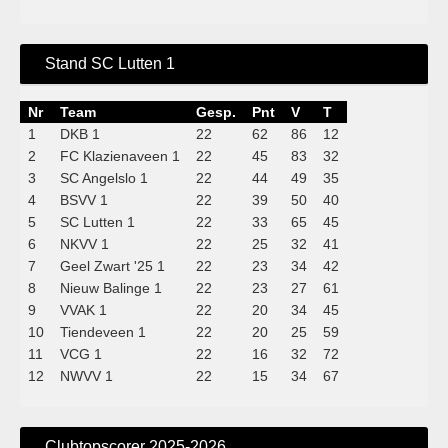
Stand SC Lutten 1
Nr
Team
Gesp.
Pnt
V
T
1
DKB 1
22
62
86
12
2
FC Klazienaveen 1
22
45
83
32
3
SC Angelslo 1
22
44
49
35
4
BSVV 1
22
39
50
40
5
SC Lutten 1
22
33
65
45
6
NKVV 1
22
25
32
41
7
Geel Zwart '25 1
22
23
34
42
8
Nieuw Balinge 1
22
23
27
61
9
VVAK 1
22
20
34
45
10
Tiendeveen 1
22
20
25
59
11
VCG 1
22
16
32
72
12
NWVV 1
22
15
34
67
Clubtopscorer 2025-2026