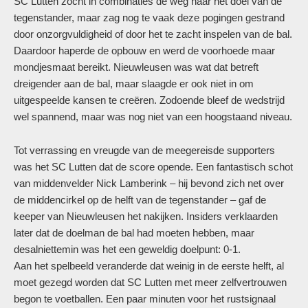
SC Lutten zocht in combinaties de weg naar het doel van de
tegenstander, maar zag nog te vaak deze pogingen gestrand
door onzorgvuldigheid of door het te zacht inspelen van de bal.
Daardoor haperde de opbouw en werd de voorhoede maar
mondjesmaat bereikt. Nieuwleusen was wat dat betreft
dreigender aan de bal, maar slaagde er ook niet in om
uitgespeelde kansen te creëren. Zodoende bleef de wedstrijd
wel spannend, maar was nog niet van een hoogstaand niveau.
Tot verrassing en vreugde van de meegereisde supporters
was het SC Lutten dat de score opende. Een fantastisch schot
van middenvelder Nick Lamberink – hij bevond zich net over
de middencirkel op de helft van de tegenstander – gaf de
keeper van Nieuwleusen het nakijken. Insiders verklaarden
later dat de doelman de bal had moeten hebben, maar
desalniettemin was het een geweldig doelpunt: 0-1.
Aan het spelbeeld veranderde dat weinig in de eerste helft, al
moet gezegd worden dat SC Lutten met meer zelfvertrouwen
begon te voetballen. Een paar minuten voor het rustsignaal