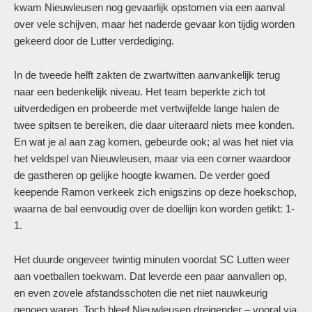
kwam Nieuwleusen nog gevaarlijk opstomen via een aanval
over vele schijven, maar het naderde gevaar kon tijdig worden
gekeerd door de Lutter verdediging.
In de tweede helft zakten de zwartwitten aanvankelijk terug
naar een bedenkelijk niveau. Het team beperkte zich tot
uitverdedigen en probeerde met vertwijfelde lange halen de
twee spitsen te bereiken, die daar uiteraard niets mee konden.
En wat je al aan zag komen, gebeurde ook; al was het niet via
het veldspel van Nieuwleusen, maar via een corner waardoor
de gastheren op gelijke hoogte kwamen. De verder goed
keepende Ramon verkeek zich enigszins op deze hoekschop,
waarna de bal eenvoudig over de doellijn kon worden getikt: 1-
1.
Het duurde ongeveer twintig minuten voordat SC Lutten weer
aan voetballen toekwam. Dat leverde een paar aanvallen op,
en even zovele afstandsschoten die net niet nauwkeurig
genoeg waren. Toch bleef Nieuwleusen dreigender – vooral via