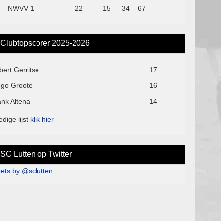
NWVV 1
22
15
34
67
Clubtopscorer 2025-2026
bert Gerritse
17
ego Groote
16
ank Altena
14
edige lijst
klik hier
SC Lutten op Twitter
ets by @sclutten