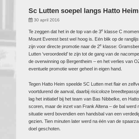
Sc Lutten soepel langs Hatto Heim
30 april 2016
e
Te zeggen dat het in de top van de 3
klasse C momentee
Mount Everest best wel hoog is. Eén blik op de ranglijs
e
zijn voor directe promotie naar de 2
klasse: Gramsber
Lutten ‘veroordeeld’ te zijn tot de gang van de nacompe
de overwinning op Bergentheim – en het verlies van 
eventuele promotie weer geheel in eigen hand.
Tegen Hatto Heim speelde SC Lutten met flair en zelfver
voortdurend de aanval, daarbij risicoloze breedtepassj
lag het initiatief bij het team van Bas Nibbelke, en Ha
scoren, maar de inzet van Frank Altena – de bal werd n
situatie werd bovendien een handsbal van een verdedi
gezien. Tien minuten later werd na één van de spaarza
doel geschoten.