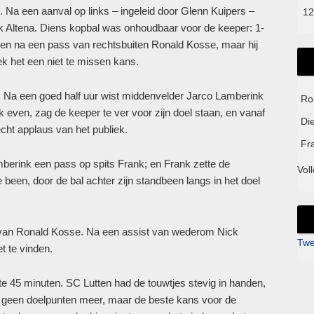
 Na een aanval op links – ingeleid door Glenn Kuipers –
12
k Altena. Diens kopbal was onhoudbaar voor de keeper: 1-
hoen na een pass van rechtsbuiten Ronald Kosse, maar hij
eek het een niet te missen kans.
e. Na een goed half uur wist middenvelder Jarco Lamberink
Ro
 even, zag de keeper te ver voor zijn doel staan, en vanaf
Di
recht applaus van het publiek.
Fr
berink een pass op spits Frank; en Frank zette de
Voll
been, door de bal achter zijn standbeen langs in het doel
van Ronald Kosse. Na een assist van wederom Nick
Twe
t te vinden.
ste 45 minuten. SC Lutten had de touwtjes stevig in handen,
n geen doelpunten meer, maar de beste kans voor de