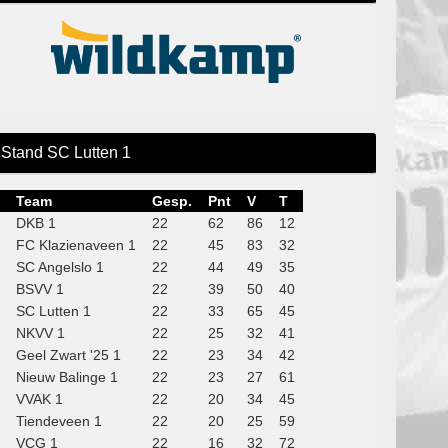
Stand SC Lutten 1
Team
Gesp.
Pnt
V
T
DKB 1
22
62
86
12
FC Klazienaveen 1
22
45
83
32
SC Angelslo 1
22
44
49
35
BSVV 1
22
39
50
40
SC Lutten 1
22
33
65
45
NKVV 1
22
25
32
41
Geel Zwart '25 1
22
23
34
42
Nieuw Balinge 1
22
23
27
61
VVAK 1
22
20
34
45
Tiendeveen 1
22
20
25
59
VCG 1
22
16
32
72