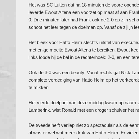
Het was SC Lutten dat na 18 minuten de score opende.
leverde Ewout Altena een voorzet op maat af aan Fran
0. Drie minuten later had Frank ook de 2-0 op zijn sc
schoot het leer tegen de doelman op. Vanaf de zijlijn l
Het bleek voor Hatto Heim slechts uitstel van executi
met enige moeite Ewout Altena te bereiken. Ewout keek
links lobde hij de bal in de rechterhoek: 2-0, en een te
Ook de 3-0 was een beauty! Vanaf rechts gaf Nick Lam
complete verdediging van Hatto Heim op het verkeerde 
te mikken.
Het vierde doelpunt van deze middag kwam op naam 
Lamberink, wist Ronald met een droger schuiver het ne
De tweede helft verliep niet zo spectaculair als de eer
al was er wel wat meer druk van Hatto Heim. Er viele