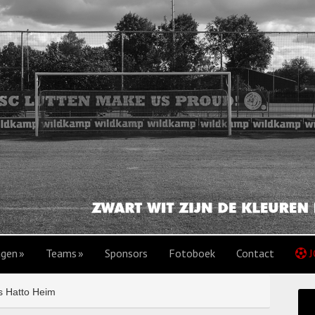
agen
Teams
Sponsors
Fotoboek
Contact
J
s Hatto Heim