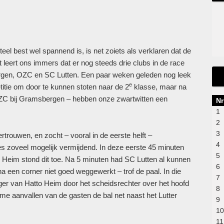
l best wel spannend is, is net zoiets als verklaren dat de
t leert ons immers dat er nog steeds drie clubs in de race
gen, OZC en SC Lutten. Een paar weken geleden nog leek
e
titie om door te kunnen stoten naar de 2
klasse, maar na
OZC bij Gramsbergen – hebben onze zwartwitten een
Nr
1
2
3
trouwen, en zocht – vooral in de eerste helft –
4
es zoveel mogelijk vermijdend. In deze eerste 45 minuten
5
tto Heim stond dit toe. Na 5 minuten had SC Lutten al kunnen
6
a een corner niet goed weggewerkt – trof de paal. In die
7
ger van Hatto Heim door het scheidsrechter over het hoofd
8
me aanvallen van de gasten de bal net naast het Lutter
9
10
11