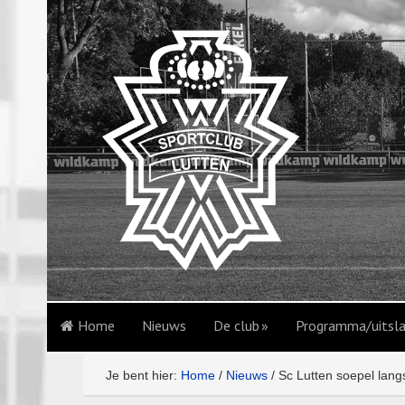
Home
Nieuws
De club
Programma/uitsl
Je bent hier:
Home
/
Nieuws
/
Sc Lutten soepel lang