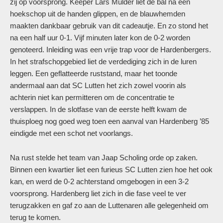
zij op voorsprong. Keeper Lars Mulder liet de bal na een
hoekschop uit de handen glippen, en de blauwhemden
maakten dankbaar gebruik van dit cadeautje. En zo stond het
na een half uur 0-1. Vijf minuten later kon de 0-2 worden
genoteerd. Inleiding was een vrije trap voor de Hardenbergers.
In het strafschopgebied liet de verdediging zich in de luren
leggen. Een geflatteerde ruststand, maar het toonde
andermaal aan dat SC Lutten het zich zowel voorin als
achterin niet kan permitteren om de concentratie te
verslappen. In de slotfase van de eerste helft kwam de
thuisploeg nog goed weg toen een aanval van Hardenberg ’85
eindigde met een schot net voorlangs.
Na rust stelde het team van Jaap Scholing orde op zaken.
Binnen een kwartier liet een furieus SC Lutten zien hoe het ook
kan, en werd de 0-2 achterstand omgebogen in een 3-2
voorsprong. Hardenberg liet zich in die fase veel te ver
terugzakken en gaf zo aan de Luttenaren alle gelegenheid om
terug te komen.