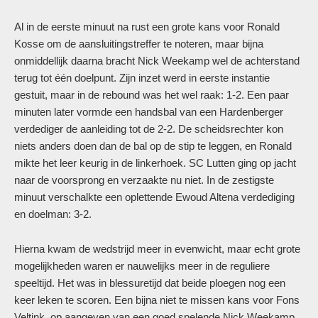
Al in de eerste minuut na rust een grote kans voor Ronald
Kosse om de aansluitingstreffer te noteren, maar bijna
onmiddellijk daarna bracht Nick Weekamp wel de achterstand
terug tot één doelpunt. Zijn inzet werd in eerste instantie
gestuit, maar in de rebound was het wel raak: 1-2. Een paar
minuten later vormde een handsbal van een Hardenberger
verdediger de aanleiding tot de 2-2. De scheidsrechter kon
niets anders doen dan de bal op de stip te leggen, en Ronald
mikte het leer keurig in de linkerhoek. SC Lutten ging op jacht
naar de voorsprong en verzaakte nu niet. In de zestigste
minuut verschalkte een oplettende Ewoud Altena verdediging
en doelman: 3-2.
Hierna kwam de wedstrijd meer in evenwicht, maar echt grote
mogelijkheden waren er nauwelijks meer in de reguliere
speeltijd. Het was in blessuretijd dat beide ploegen nog een
keer leken te scoren. Een bijna niet te missen kans voor Fons
Veltink, op aangeven van een goed spelende Nick Weekamp,