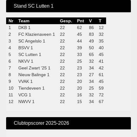
Stand SC Lutten 1
Nr
Team
Gesp.
Pnt
V
T
1
DKB 1
22
62
86
12
2
FC Klazienaveen 1
22
45
83
32
3
SC Angelslo 1
22
44
49
35
4
BSVV 1
22
39
50
40
5
SC Lutten 1
22
33
65
45
6
NKVV 1
22
25
32
41
7
Geel Zwart '25 1
22
23
34
42
8
Nieuw Balinge 1
22
23
27
61
9
VVAK 1
22
20
34
45
10
Tiendeveen 1
22
20
25
59
11
VCG 1
22
16
32
72
12
NWVV 1
22
15
34
67
Clubtopscorer 2025-2026