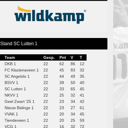
Stand SC Lutten 1
Team
Gesp.
Pnt
V
T
DKB 1
22
62
86
12
FC Klazienaveen 1
22
45
83
32
SC Angelslo 1
22
44
49
35
BSVV 1
22
39
50
40
SC Lutten 1
22
33
65
45
NKVV 1
22
25
32
41
Geel Zwart '25 1
22
23
34
42
Nieuw Balinge 1
22
23
27
61
VVAK 1
22
20
34
45
Tiendeveen 1
22
20
25
59
VCG 1
22
16
32
72