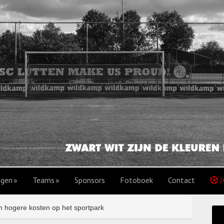
agen
Teams
Sponsors
Fotoboek
Contact
J
 hogere kosten op het sportpark