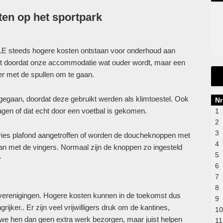
en op het sportpark
LE steeds hogere kosten ontstaan voor onderhoud aan
it doordat onze accommodatie wat ouder wordt, maar een
r met de spullen om te gaan.
 gegaan, doordat deze gebruikt werden als klimtoestel. Ook
Nr
ragen of dat echt door een voetbal is gekomen.
1
2
3
vies plafond aangetroffen of worden de doucheknoppen met
4
an met de vingers. Normaal zijn de knoppen zo ingesteld
5
r
6
7
8
verenigingen. Hogere kosten kunnen in de toekomst dus
9
ijker.. Er zijn veel vrijwilligers druk om de kantines,
10
 we hen dan geen extra werk bezorgen, maar juist helpen
11