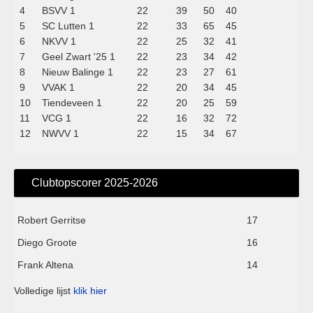
4
BSVV 1
22
39
50
40
5
SC Lutten 1
22
33
65
45
6
NKVV 1
22
25
32
41
7
Geel Zwart '25 1
22
23
34
42
8
Nieuw Balinge 1
22
23
27
61
9
VVAK 1
22
20
34
45
10
Tiendeveen 1
22
20
25
59
11
VCG 1
22
16
32
72
12
NWVV 1
22
15
34
67
Clubtopscorer 2025-2026
Robert Gerritse
17
Diego Groote
16
Frank Altena
14
Volledige lijst
klik hier