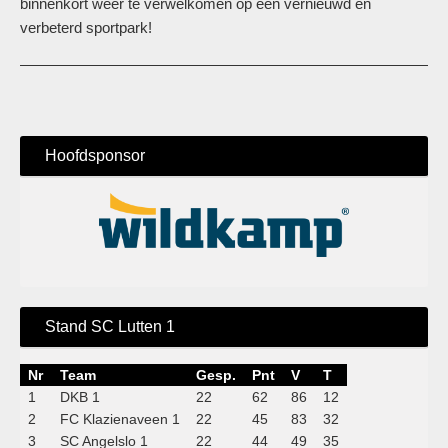
binnenkort weer te verwelkomen op een vernieuwd en
verbeterd sportpark!
Hoofdsponsor
Stand SC Lutten 1
Nr
Team
Gesp.
Pnt
V
T
1
DKB 1
22
62
86
12
2
FC Klazienaveen 1
22
45
83
32
3
SC Angelslo 1
22
44
49
35