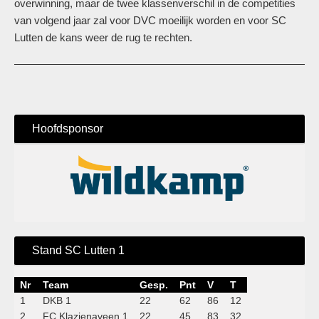
overwinning, maar de twee klassenverschil in de competities
van volgend jaar zal voor DVC moeilijk worden en voor SC
Lutten de kans weer de rug te rechten.
Hoofdsponsor
Stand SC Lutten 1
Nr
Team
Gesp.
Pnt
V
T
1
DKB 1
22
62
86
12
2
FC Klazienaveen 1
22
45
83
32