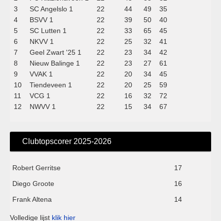
3
SC Angelslo 1
22
44
49
35
4
BSVV 1
22
39
50
40
5
SC Lutten 1
22
33
65
45
6
NKVV 1
22
25
32
41
7
Geel Zwart '25 1
22
23
34
42
8
Nieuw Balinge 1
22
23
27
61
9
VVAK 1
22
20
34
45
10
Tiendeveen 1
22
20
25
59
11
VCG 1
22
16
32
72
12
NWVV 1
22
15
34
67
Clubtopscorer 2025-2026
Robert Gerritse
17
Diego Groote
16
Frank Altena
14
Volledige lijst
klik hier