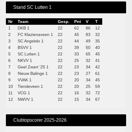
Stand SC Lutten 1
Nr
Team
Gesp.
Pnt
V
T
1
DKB 1
22
62
86
12
2
FC Klazienaveen 1
22
45
83
32
3
SC Angelslo 1
22
44
49
35
4
BSVV 1
22
39
50
40
5
SC Lutten 1
22
33
65
45
6
NKVV 1
22
25
32
41
7
Geel Zwart '25 1
22
23
34
42
8
Nieuw Balinge 1
22
23
27
61
9
VVAK 1
22
20
34
45
10
Tiendeveen 1
22
20
25
59
11
VCG 1
22
16
32
72
12
NWVV 1
22
15
34
67
Clubtopscorer 2025-2026