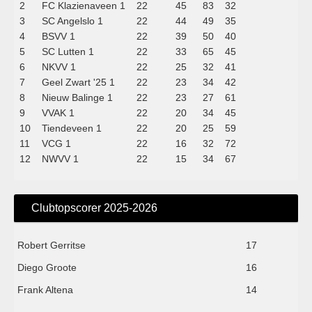
2
FC Klazienaveen 1
22
45
83
32
3
SC Angelslo 1
22
44
49
35
4
BSVV 1
22
39
50
40
5
SC Lutten 1
22
33
65
45
6
NKVV 1
22
25
32
41
7
Geel Zwart '25 1
22
23
34
42
8
Nieuw Balinge 1
22
23
27
61
9
VVAK 1
22
20
34
45
10
Tiendeveen 1
22
20
25
59
11
VCG 1
22
16
32
72
12
NWVV 1
22
15
34
67
Clubtopscorer 2025-2026
Robert Gerritse
17
Diego Groote
16
Frank Altena
14