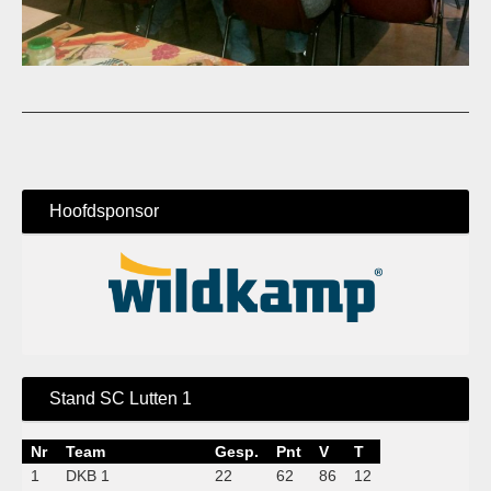
Hoofdsponsor
Stand SC Lutten 1
Nr
Team
Gesp.
Pnt
V
T
1
DKB 1
22
62
86
12