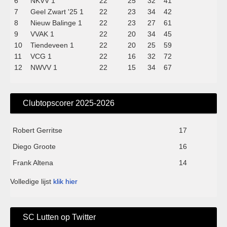
6
NKVV 1
22
25
32
41
7
Geel Zwart '25 1
22
23
34
42
8
Nieuw Balinge 1
22
23
27
61
9
VVAK 1
22
20
34
45
10
Tiendeveen 1
22
20
25
59
11
VCG 1
22
16
32
72
12
NWVV 1
22
15
34
67
Clubtopscorer 2025-2026
Robert Gerritse
17
Diego Groote
16
Frank Altena
14
Volledige lijst
klik hier
SC Lutten op Twitter