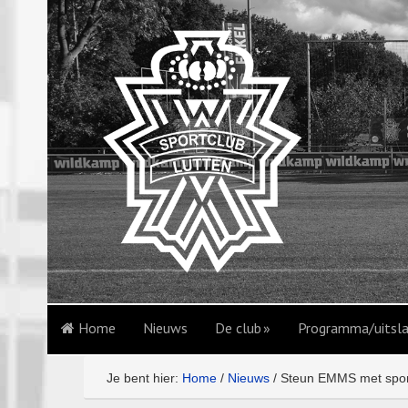
Home
Nieuws
De club
Programma/uitsl
Je bent hier:
Home
/
Nieuws
/
Steun EMMS met spon