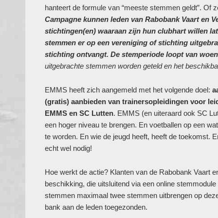
hanteert de formule van “meeste stemmen geldt”. Of zoa
Campagne kunnen leden van Rabobank Vaart en Vec
stichtingen(en) waaraan zijn hun clubhart willen l
stemmen er op een vereniging of stichting uitgebr
stichting ontvangt. De stemperiode loopt van woens
uitgebrachte stemmen worden geteld en het beschikbar
EMMS heeft zich aangemeld met het volgende doel:
a
(gratis) aanbieden van trainersopleidingen voor le
EMMS en SC Lutten
. EMMS (en uiteraard ook SC Lut
een hoger niveau te brengen. En voetballen op een wat 
te worden. En wie de jeugd heeft, heeft de toekomst
echt wel nodig!
Hoe werkt de actie? Klanten van de Rabobank Vaart en 
beschikking, die uitsluitend via een online stemmodule
stemmen maximaal twee stemmen uitbrengen op dezel
bank aan de leden toegezonden.