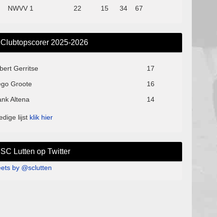
NWVV 1
22
15
34
67
Clubtopscorer 2025-2026
bert Gerritse
17
ego Groote
16
ank Altena
14
edige lijst
klik hier
SC Lutten op Twitter
ets by @sclutten