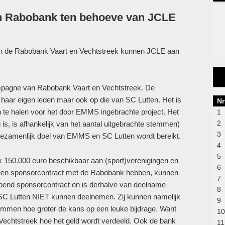
n Rabobank ten behoeve van JCLE
van de Rabobank Vaart en Vechtstreek kunnen JCLE aan
mpagne van Rabobank Vaart en Vechtstreek. De
p haar eigen leden maar ook op die van SC Lutten. Het is
Nr
 te halen voor het door EMMS ingebrachte project. Het
1
2
s, is afhankelijk van het aantal uitgebrachte stemmen)
3
zamenlijk doel van EMMS en SC Lutten wordt bereikt.
4
5
k 150.000 euro beschikbaar aan (sport)verenigingen en
6
 geen sponsorcontract met de Rabobank hebben, kunnen
7
opend sponsorcontract en is derhalve van deelname
8
n SC Lutten NIET kunnen deelnemen. Zij kunnen namelijk
9
mmen hoe groter de kans op een leuke bijdrage. Want
10
 Vechtstreek hoe het geld wordt verdeeld. Ook de bank
11