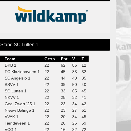
Stand SC Lutten 1
Team
Gesp.
Pnt
V
T
DKB 1
22
62
86
12
FC Klazienaveen 1
22
45
83
32
SC Angelslo 1
22
44
49
35
BSVV 1
22
39
50
40
SC Lutten 1
22
33
65
45
NKVV 1
22
25
32
41
Geel Zwart '25 1
22
23
34
42
Nieuw Balinge 1
22
23
27
61
VVAK 1
22
20
34
45
Tiendeveen 1
22
20
25
59
VCG 1
22
16
32
72