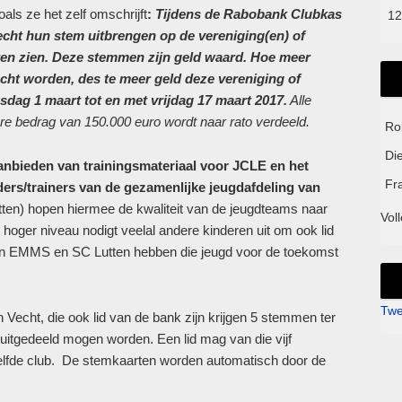
ls ze het zelf omschrijft
:
Tijdens de Rabobank Clubkas
12
ht hun stem uitbrengen op de vereniging(en) of
aten zien. Deze stemmen zijn geld waard. Hoe meer
acht worden, des te meer geld deze vereniging of
dag 1 maart tot en met vrijdag 17 maart 2017.
Alle
e bedrag van 150.000 euro wordt naar rato verdeeld.
Ro
Di
anbieden van trainingsmateriaal voor JCLE en het
Fr
iders/trainers van de gezamenlijke jeugdafdeling van
ten) hopen hiermee de kwaliteit van de jeugdteams naar
Voll
hoger niveau nodigt veelal andere kinderen uit om ook lid
. En EMMS en SC Lutten hebben die jeugd voor de toekomst
Twe
Vecht, die ook lid van de bank zijn krijgen 5 stemmen ter
 uitgedeeld mogen worden. Een lid mag van die vijf
fde club. De stemkaarten worden automatisch door de