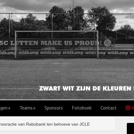
agen
Teams
Sponsors
Fotoboek
Contact
J
soractie van Rabobank ten behoeve van JCLE