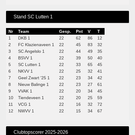
Stand SC Lutten 1
Nr
Team
Gesp.
Pnt
V
T
1
DKB 1
22
62
86
12
2
FC Klazienaveen 1
22
45
83
32
3
SC Angelslo 1
22
44
49
35
4
BSVV 1
22
39
50
40
5
SC Lutten 1
22
33
65
45
6
NKVV 1
22
25
32
41
7
Geel Zwart '25 1
22
23
34
42
8
Nieuw Balinge 1
22
23
27
61
9
VVAK 1
22
20
34
45
10
Tiendeveen 1
22
20
25
59
11
VCG 1
22
16
32
72
12
NWVV 1
22
15
34
67
Clubtopscorer 2025-2026