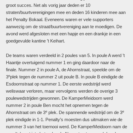
groot succes. Net als vorig jaar deden er 10
straten/buurtverenigingen mee en deden 16 kinderen mee aan
het Penalty Bokaal. Eveneens waren er vele supporters
aanwezig om de straat/buurtvereniging aan te moedigen. De
avond werd afgesloten met een hapje en een drankje in een
goedgevulde kantine ’t Keihart.
De teams waren verdeeld in 2 poules van 5. In poule A werd ’t
Haantje overtuigend nummer 1 en ging daardoor naar de
finale. Nummer 2 in poule A, de Ahornstraat, speelde om de
e
3
plek tegen de nummer 2 uit poule B. In poule B eindigde de
Esdoornstraat op nummer 1. De eerste wedstrijd werd
weliswaar verloren, maar vervolgens werden de overige 3
poulewedstrijden gewonnen. De KamperMeidoorn werd
nummer 2 in poule Ben mocht het opnemen tegen de
e
e
Ahornstraat om de 3
plek. De spannende wedstrijd om de 3
plek eindigde in 1-1. Penalty’s moesten dus uitmaken wie de
nummer 3 van het toernooi werd. De KamperMeidoorn nam de