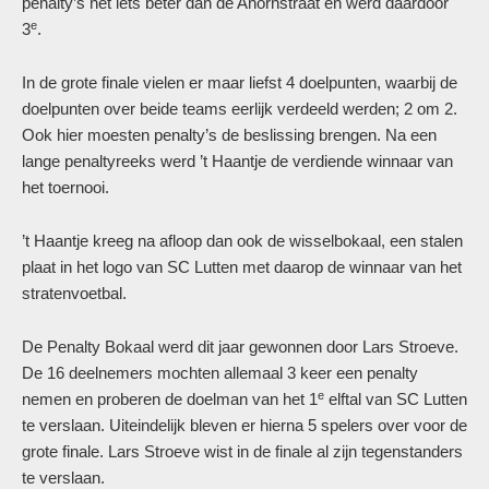
penalty’s net iets beter dan de Ahornstraat en werd daardoor
e
3
.
In de grote finale vielen er maar liefst 4 doelpunten, waarbij de
doelpunten over beide teams eerlijk verdeeld werden; 2 om 2.
Ook hier moesten penalty’s de beslissing brengen. Na een
lange penaltyreeks werd ’t Haantje de verdiende winnaar van
het toernooi.
’t Haantje kreeg na afloop dan ook de wisselbokaal, een stalen
plaat in het logo van SC Lutten met daarop de winnaar van het
stratenvoetbal.
De Penalty Bokaal werd dit jaar gewonnen door Lars Stroeve.
De 16 deelnemers mochten allemaal 3 keer een penalty
e
nemen en proberen de doelman van het 1
elftal van SC Lutten
te verslaan. Uiteindelijk bleven er hierna 5 spelers over voor de
grote finale. Lars Stroeve wist in de finale al zijn tegenstanders
te verslaan.