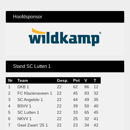
Hoofdsponsor
Stand SC Lutten 1
Nr
Team
Gesp.
Pnt
V
T
1
DKB 1
22
62
86
12
2
FC Klazienaveen 1
22
45
83
32
3
SC Angelslo 1
22
44
49
35
4
BSVV 1
22
39
50
40
5
SC Lutten 1
22
33
65
45
6
NKVV 1
22
25
32
41
7
Geel Zwart '25 1
22
23
34
42