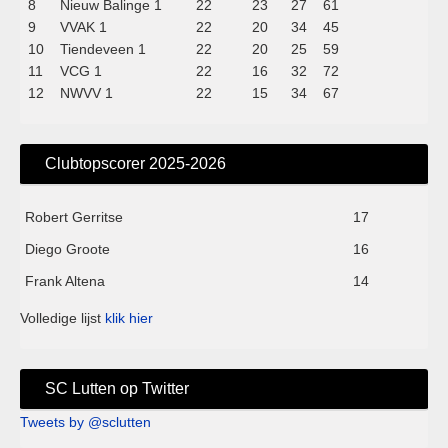
8
Nieuw Balinge 1
22
23
27
61
9
VVAK 1
22
20
34
45
10
Tiendeveen 1
22
20
25
59
11
VCG 1
22
16
32
72
12
NWVV 1
22
15
34
67
Clubtopscorer 2025-2026
Robert Gerritse
17
Diego Groote
16
Frank Altena
14
Volledige lijst
klik hier
SC Lutten op Twitter
Tweets by @sclutten