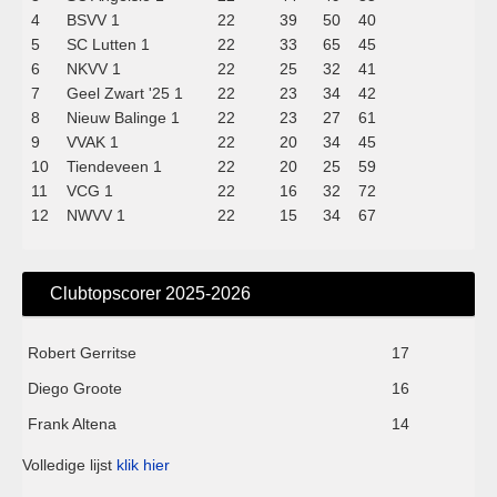
4
BSVV 1
22
39
50
40
5
SC Lutten 1
22
33
65
45
6
NKVV 1
22
25
32
41
7
Geel Zwart '25 1
22
23
34
42
8
Nieuw Balinge 1
22
23
27
61
9
VVAK 1
22
20
34
45
10
Tiendeveen 1
22
20
25
59
11
VCG 1
22
16
32
72
12
NWVV 1
22
15
34
67
Clubtopscorer 2025-2026
Robert Gerritse
17
Diego Groote
16
Frank Altena
14
Volledige lijst
klik hier