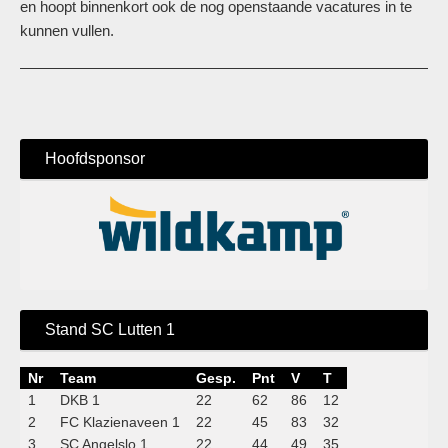
en hoopt binnenkort ook de nog openstaande vacatures in te
kunnen vullen.
Hoofdsponsor
Stand SC Lutten 1
Nr
Team
Gesp.
Pnt
V
T
1
DKB 1
22
62
86
12
2
FC Klazienaveen 1
22
45
83
32
3
SC Angelslo 1
22
44
49
35