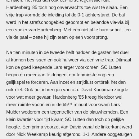
Hardenberg ’85 toch nog onverwachts toe wist te slaan. Een
vrije trap vormde de inleiding tot de 0-1 achterstand. De bal
werd in het strafschopgebied gepompt en belandde via-via bij
een speler van Hardenberg. Met een niet al te hard schot – en
via de paal – zette hij zijn team op een voorsprong.
Na tien minuten in de tweede helft hadden de gasten het duel
al kunnen beslissen en ook nu weer via een vrije trap. Ditmaal
kon de goed keepende Lars erger voorkomen. SC Lutten
begon nu meer aan te dringen, om tenminste nog een
gelijkspel te forceren. Aan inzet en strijdlust ontbrak het dan
ook niet. Ook het inbrengen van o.a. David Koopman zorgde
voor wat meer gevaar. Hardenberg ’85 kreeg hierdoor wel
ste
meer ruimte voorin en in de 65
minuut voorkwam Lars
Mulder wederom een tegentreffer van de blauwhemden. Een
klein kwartier voor tijd kwam SC Lutten dan toch op gelijke
hoogte. Een prima voorzet van David vanaf de linkerkant werd
door Nick Weekamp keurig afgerond: 1-1. Andere ooggetuigen