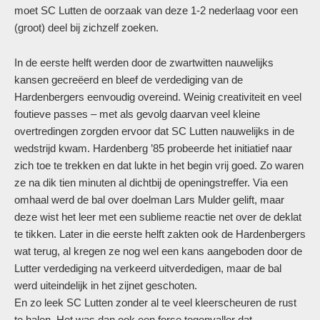
moet SC Lutten de oorzaak van deze 1-2 nederlaag voor een
(groot) deel bij zichzelf zoeken.
In de eerste helft werden door de zwartwitten nauwelijks
kansen gecreëerd en bleef de verdediging van de
Hardenbergers eenvoudig overeind. Weinig creativiteit en veel
foutieve passes – met als gevolg daarvan veel kleine
overtredingen zorgden ervoor dat SC Lutten nauwelijks in de
wedstrijd kwam. Hardenberg ’85 probeerde het initiatief naar
zich toe te trekken en dat lukte in het begin vrij goed. Zo waren
ze na dik tien minuten al dichtbij de openingstreffer. Via een
omhaal werd de bal over doelman Lars Mulder gelift, maar
deze wist het leer met een sublieme reactie net over de deklat
te tikken. Later in die eerste helft zakten ook de Hardenbergers
wat terug, al kregen ze nog wel een kans aangeboden door de
Lutter verdediging na verkeerd uitverdedigen, maar de bal
werd uiteindelijk in het zijnet geschoten.
En zo leek SC Lutten zonder al te veel kleerscheuren de rust
te halen. Het was dan ook een forse tegenvaller dat