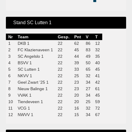
Stand SC Lutten 1
Nr
Team
Gesp.
Pnt
V
T
1
DKB 1
22
62
86
12
2
FC Klazienaveen 1
22
45
83
32
3
SC Angelslo 1
22
44
49
35
4
BSVV 1
22
39
50
40
5
SC Lutten 1
22
33
65
45
6
NKVV 1
22
25
32
41
7
Geel Zwart '25 1
22
23
34
42
8
Nieuw Balinge 1
22
23
27
61
9
VVAK 1
22
20
34
45
10
Tiendeveen 1
22
20
25
59
11
VCG 1
22
16
32
72
12
NWVV 1
22
15
34
67