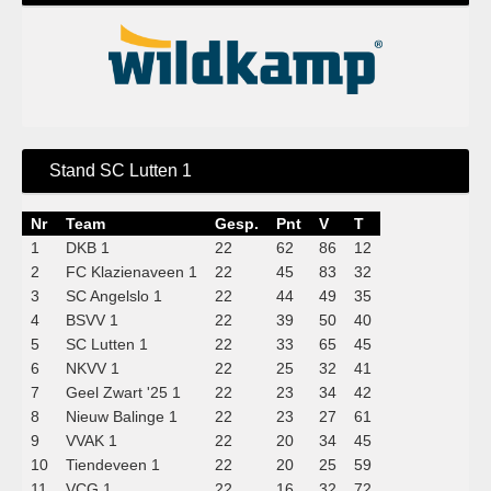
Stand SC Lutten 1
Nr
Team
Gesp.
Pnt
V
T
1
DKB 1
22
62
86
12
2
FC Klazienaveen 1
22
45
83
32
3
SC Angelslo 1
22
44
49
35
4
BSVV 1
22
39
50
40
5
SC Lutten 1
22
33
65
45
6
NKVV 1
22
25
32
41
7
Geel Zwart '25 1
22
23
34
42
8
Nieuw Balinge 1
22
23
27
61
9
VVAK 1
22
20
34
45
10
Tiendeveen 1
22
20
25
59
11
VCG 1
22
16
32
72