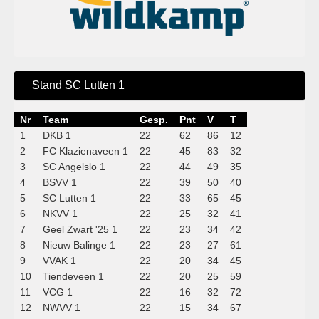
Stand SC Lutten 1
Nr
Team
Gesp.
Pnt
V
T
1
DKB 1
22
62
86
12
2
FC Klazienaveen 1
22
45
83
32
3
SC Angelslo 1
22
44
49
35
4
BSVV 1
22
39
50
40
5
SC Lutten 1
22
33
65
45
6
NKVV 1
22
25
32
41
7
Geel Zwart '25 1
22
23
34
42
8
Nieuw Balinge 1
22
23
27
61
9
VVAK 1
22
20
34
45
10
Tiendeveen 1
22
20
25
59
11
VCG 1
22
16
32
72
12
NWVV 1
22
15
34
67